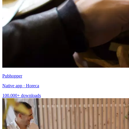
Pubhopper
Native app · Horeca
100.000+ downloads