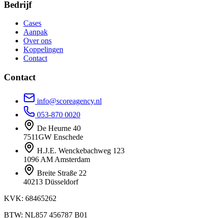
Bedrijf
Cases
Aanpak
Over ons
Koppelingen
Contact
Contact
info@scoreagency.nl
053-870 0020
De Heurne 40
7511GW Enschede
H.J.E. Wenckebachweg 123
1096 AM Amsterdam
Breite Straße 22
40213 Düsseldorf
KVK: 68465262
BTW: NL857 456787 B01