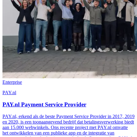
Enterprise
PAY.nl
PAY.nl Payment Service Provider
PAY.nl, erkend als de beste Payment Service Provider in 2017, 2019
en 2020, is een toonaangevend bedrijf dat betalingsverwerking biedt
aan 15.000 webwinkels. Ons recente project met PAY.nl omvatte
het ontwikkelen van een publieke app en de integratie van