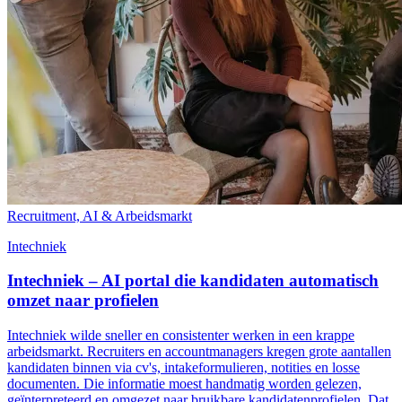
Recruitment, AI & Arbeidsmarkt
Intechniek
Intechniek – AI portal die kandidaten automatisch
omzet naar profielen
Intechniek wilde sneller en consistenter werken in een krappe
arbeidsmarkt. Recruiters en accountmanagers kregen grote aantallen
kandidaten binnen via cv's, intakeformulieren, notities en losse
documenten. Die informatie moest handmatig worden gelezen,
geïnterpreteerd en omgezet naar bruikbare kandidatenprofielen. Dat