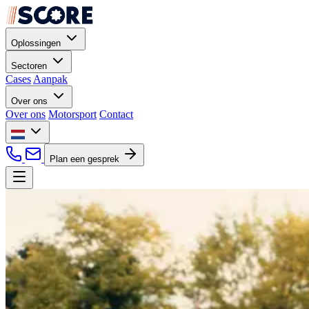
Oplossingen
Sectoren
Cases
Aanpak
Over ons
Over ons
Motorsport
Contact
Plan een gesprek