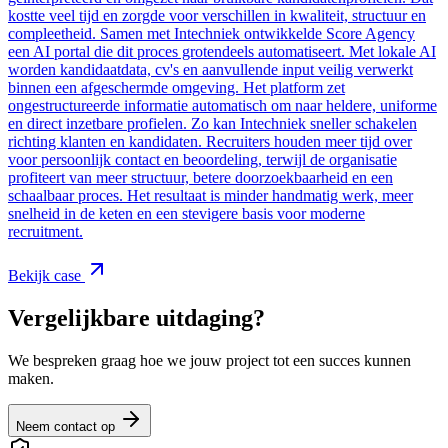
kostte veel tijd en zorgde voor verschillen in kwaliteit, structuur en
compleetheid. Samen met Intechniek ontwikkelde Score Agency
een AI portal die dit proces grotendeels automatiseert. Met lokale AI
worden kandidaatdata, cv's en aanvullende input veilig verwerkt
binnen een afgeschermde omgeving. Het platform zet
ongestructureerde informatie automatisch om naar heldere, uniforme
en direct inzetbare profielen. Zo kan Intechniek sneller schakelen
richting klanten en kandidaten. Recruiters houden meer tijd over
voor persoonlijk contact en beoordeling, terwijl de organisatie
profiteert van meer structuur, betere doorzoekbaarheid en een
schaalbaar proces. Het resultaat is minder handmatig werk, meer
snelheid in de keten en een stevigere basis voor moderne
recruitment.
Bekijk case
Vergelijkbare uitdaging?
We bespreken graag hoe we jouw project tot een succes kunnen
maken.
Neem contact op