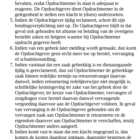
bevatten, zodat Opdrachtnemer in staat is adequaat te
reageren. De Opdrachtgever dient Opdrachtnemer in de
gelegenheid te stellen een klacht te (doen) onderzoeken.
Indien de Opdrachtgever tijdig reclameert, schort dit zijn
betalingsverplichting niet op. De Opdrachtgever blijft in dat
geval ook gehouden tot afname en betaling van de overigens
bestelde zaken en hetgeen waartoe hij Opdrachtnemer
opdracht gegeven heeft.
Indien van een gebrek later melding wordt gemaakt, dan komt
de Opdrachtgever geen recht meer toe op herstel, vervanging
of schadeloosstelling.
Indien vaststaat dat een zaak gebrekkig is en dienaangaande
tijdig is gereclameerd, dan zal Opdrachtnemer de gebrekkige
zaak binnen redelijke termijn na retourontvangst daarvan
danwel, indien retournering redelijkerwijze niet mogelijk is,
schriftelijke kennisgeving ter zake van het gebrek door de
Opdrachtgever, ter keuze van Opdrachtnemer, vervangen of
zorgdragen voor herstel daarvan danwel vervangende
vergoeding daarvoor aan de Opdrachtgever voldoen. In geval
van vervanging is de Opdrachtgever gehouden om de
vervangen zaak aan Opdrachtnemer te retourneren en de
eigendom daarover aan Opdrachtnemer te verschaffen, tenzij
Opdrachtnemer anders aangeeft.
Indien komt vast te staan dat een klacht ongegrond is, dan
komen de kosten daardoor ontstaan, daaronder begrepen de