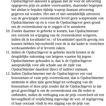
Opdrachtgever akkoord is gegaan met de voor de uitvoering
opgegeven prijs en andere voorwaarden, daaronder begrepen
het alsdan te bepalen tijdstip waarop daaraan uitvoering
gegeven zal worden. Het niet of niet onmiddellijk uitvoeren
van de gewijzigde overeenkomst levert geen wanprestatie van
Opdrachtnemer op en is voor de Opdrachtgever geen grond
om de overeenkomst op te zeggen of te annuleren.
Zonder daarmee in gebreke te komen, kan Opdrachtnemer
een verzoek tot wijziging van de overeenkomst weigeren,
indien dit in kwalitatief en / of kwantitatief opzicht gevolg zou
kunnen hebben bijvoorbeeld voor de in dat kader te verrichten
werkzaamheden of te leveren zaken.
Indien de Opdrachtgever in gebreke mocht komen in de
deugdelijke nakoming van hetgeen waartoe hij jegens
Opdrachtnemer gehouden is, dan is de Opdrachtgever
aansprakelijk voor alle schade aan de zijde van
Opdrachtnemer daardoor direct of indirect ontstaan.
Indien Opdrachtnemer met de Opdrachtgever een vast
honorarium of vaste prijs overeenkomt, dan is Opdrachtnemer
niettemin te allen tijde gerechtigd tot verhoging van dit
honorarium of deze prijs zonder dat de Opdrachtgever in dat
geval gerechtigd is om de overeenkomst om die reden te
ontbinden, indien de verhoging van de prijs voortvloeit uit een
bevoegdheid of verplichting ingevolge de wet- of regelgeving
of haar oorzaak vindt in een stijging van de prijs van