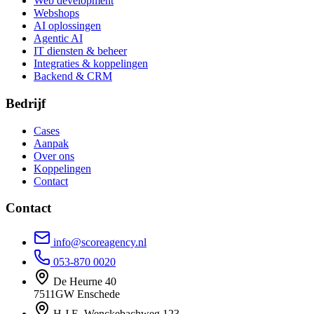
Web development
Webshops
AI oplossingen
Agentic AI
IT diensten & beheer
Integraties & koppelingen
Backend & CRM
Bedrijf
Cases
Aanpak
Over ons
Koppelingen
Contact
Contact
info@scoreagency.nl
053-870 0020
De Heurne 40
7511GW Enschede
H.J.E. Wenckebachweg 123