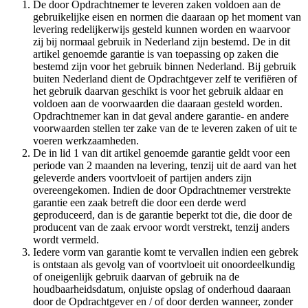
De door Opdrachtnemer te leveren zaken voldoen aan de
gebruikelijke eisen en normen die daaraan op het moment van
levering redelijkerwijs gesteld kunnen worden en waarvoor
zij bij normaal gebruik in Nederland zijn bestemd. De in dit
artikel genoemde garantie is van toepassing op zaken die
bestemd zijn voor het gebruik binnen Nederland. Bij gebruik
buiten Nederland dient de Opdrachtgever zelf te verifiëren of
het gebruik daarvan geschikt is voor het gebruik aldaar en
voldoen aan de voorwaarden die daaraan gesteld worden.
Opdrachtnemer kan in dat geval andere garantie- en andere
voorwaarden stellen ter zake van de te leveren zaken of uit te
voeren werkzaamheden.
De in lid 1 van dit artikel genoemde garantie geldt voor een
periode van 2 maanden na levering, tenzij uit de aard van het
geleverde anders voortvloeit of partijen anders zijn
overeengekomen. Indien de door Opdrachtnemer verstrekte
garantie een zaak betreft die door een derde werd
geproduceerd, dan is de garantie beperkt tot die, die door de
producent van de zaak ervoor wordt verstrekt, tenzij anders
wordt vermeld.
Iedere vorm van garantie komt te vervallen indien een gebrek
is ontstaan als gevolg van of voortvloeit uit onoordeelkundig
of oneigenlijk gebruik daarvan of gebruik na de
houdbaarheidsdatum, onjuiste opslag of onderhoud daaraan
door de Opdrachtgever en / of door derden wanneer, zonder