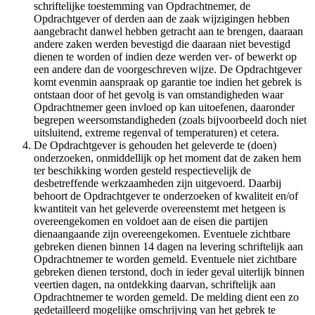
schriftelijke toestemming van Opdrachtnemer, de
Opdrachtgever of derden aan de zaak wijzigingen hebben
aangebracht danwel hebben getracht aan te brengen, daaraan
andere zaken werden bevestigd die daaraan niet bevestigd
dienen te worden of indien deze werden ver- of bewerkt op
een andere dan de voorgeschreven wijze. De Opdrachtgever
komt evenmin aanspraak op garantie toe indien het gebrek is
ontstaan door of het gevolg is van omstandigheden waar
Opdrachtnemer geen invloed op kan uitoefenen, daaronder
begrepen weersomstandigheden (zoals bijvoorbeeld doch niet
uitsluitend, extreme regenval of temperaturen) et cetera.
De Opdrachtgever is gehouden het geleverde te (doen)
onderzoeken, onmiddellijk op het moment dat de zaken hem
ter beschikking worden gesteld respectievelijk de
desbetreffende werkzaamheden zijn uitgevoerd. Daarbij
behoort de Opdrachtgever te onderzoeken of kwaliteit en/of
kwantiteit van het geleverde overeenstemt met hetgeen is
overeengekomen en voldoet aan de eisen die partijen
dienaangaande zijn overeengekomen. Eventuele zichtbare
gebreken dienen binnen 14 dagen na levering schriftelijk aan
Opdrachtnemer te worden gemeld. Eventuele niet zichtbare
gebreken dienen terstond, doch in ieder geval uiterlijk binnen
veertien dagen, na ontdekking daarvan, schriftelijk aan
Opdrachtnemer te worden gemeld. De melding dient een zo
gedetailleerd mogelijke omschrijving van het gebrek te