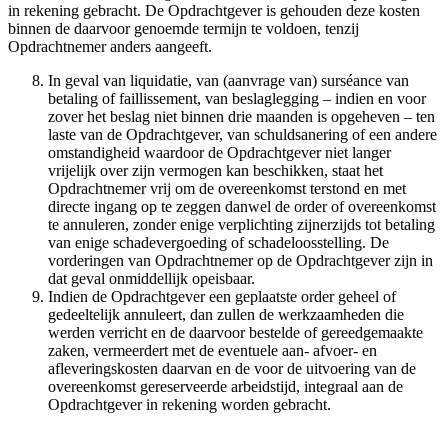
in rekening gebracht. De Opdrachtgever is gehouden deze kosten
binnen de daarvoor genoemde termijn te voldoen, tenzij
Opdrachtnemer anders aangeeft.
In geval van liquidatie, van (aanvrage van) surséance van
betaling of faillissement, van beslaglegging – indien en voor
zover het beslag niet binnen drie maanden is opgeheven – ten
laste van de Opdrachtgever, van schuldsanering of een andere
omstandigheid waardoor de Opdrachtgever niet langer
vrijelijk over zijn vermogen kan beschikken, staat het
Opdrachtnemer vrij om de overeenkomst terstond en met
directe ingang op te zeggen danwel de order of overeenkomst
te annuleren, zonder enige verplichting zijnerzijds tot betaling
van enige schadevergoeding of schadeloosstelling. De
vorderingen van Opdrachtnemer op de Opdrachtgever zijn in
dat geval onmiddellijk opeisbaar.
Indien de Opdrachtgever een geplaatste order geheel of
gedeeltelijk annuleert, dan zullen de werkzaamheden die
werden verricht en de daarvoor bestelde of gereedgemaakte
zaken, vermeerdert met de eventuele aan- afvoer- en
afleveringskosten daarvan en de voor de uitvoering van de
overeenkomst gereserveerde arbeidstijd, integraal aan de
Opdrachtgever in rekening worden gebracht.