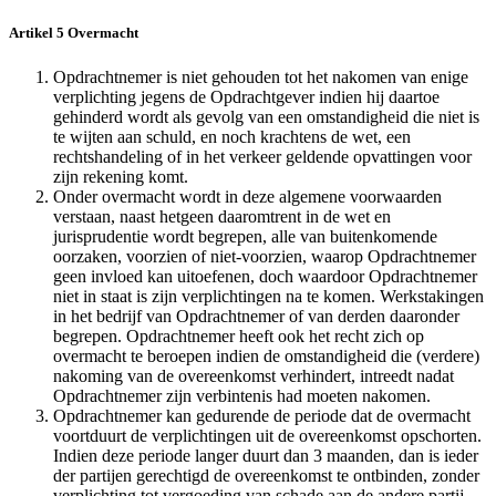
Artikel 5 Overmacht
Opdrachtnemer is niet gehouden tot het nakomen van enige
verplichting jegens de Opdrachtgever indien hij daartoe
gehinderd wordt als gevolg van een omstandigheid die niet is
te wijten aan schuld, en noch krachtens de wet, een
rechtshandeling of in het verkeer geldende opvattingen voor
zijn rekening komt.
Onder overmacht wordt in deze algemene voorwaarden
verstaan, naast hetgeen daaromtrent in de wet en
jurisprudentie wordt begrepen, alle van buitenkomende
oorzaken, voorzien of niet-voorzien, waarop Opdrachtnemer
geen invloed kan uitoefenen, doch waardoor Opdrachtnemer
niet in staat is zijn verplichtingen na te komen. Werkstakingen
in het bedrijf van Opdrachtnemer of van derden daaronder
begrepen. Opdrachtnemer heeft ook het recht zich op
overmacht te beroepen indien de omstandigheid die (verdere)
nakoming van de overeenkomst verhindert, intreedt nadat
Opdrachtnemer zijn verbintenis had moeten nakomen.
Opdrachtnemer kan gedurende de periode dat de overmacht
voortduurt de verplichtingen uit de overeenkomst opschorten.
Indien deze periode langer duurt dan 3 maanden, dan is ieder
der partijen gerechtigd de overeenkomst te ontbinden, zonder
verplichting tot vergoeding van schade aan de andere partij.