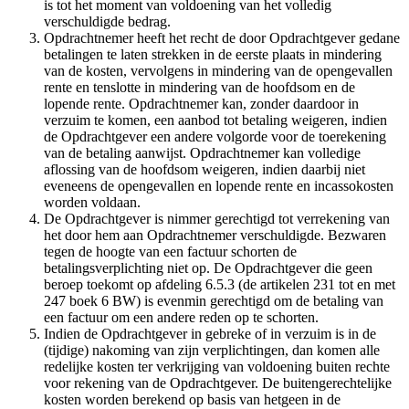
is tot het moment van voldoening van het volledig
verschuldigde bedrag.
Opdrachtnemer heeft het recht de door Opdrachtgever gedane
betalingen te laten strekken in de eerste plaats in mindering
van de kosten, vervolgens in mindering van de opengevallen
rente en tenslotte in mindering van de hoofdsom en de
lopende rente. Opdrachtnemer kan, zonder daardoor in
verzuim te komen, een aanbod tot betaling weigeren, indien
de Opdrachtgever een andere volgorde voor de toerekening
van de betaling aanwijst. Opdrachtnemer kan volledige
aflossing van de hoofdsom weigeren, indien daarbij niet
eveneens de opengevallen en lopende rente en incassokosten
worden voldaan.
De Opdrachtgever is nimmer gerechtigd tot verrekening van
het door hem aan Opdrachtnemer verschuldigde. Bezwaren
tegen de hoogte van een factuur schorten de
betalingsverplichting niet op. De Opdrachtgever die geen
beroep toekomt op afdeling 6.5.3 (de artikelen 231 tot en met
247 boek 6 BW) is evenmin gerechtigd om de betaling van
een factuur om een andere reden op te schorten.
Indien de Opdrachtgever in gebreke of in verzuim is in de
(tijdige) nakoming van zijn verplichtingen, dan komen alle
redelijke kosten ter verkrijging van voldoening buiten rechte
voor rekening van de Opdrachtgever. De buitengerechtelijke
kosten worden berekend op basis van hetgeen in de