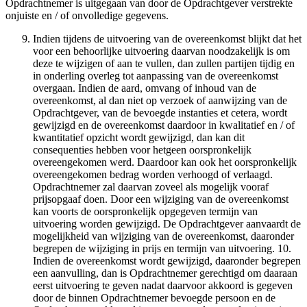
Opdrachtnemer is uitgegaan van door de Opdrachtgever verstrekte
onjuiste en / of onvolledige gegevens.
Indien tijdens de uitvoering van de overeenkomst blijkt dat het
voor een behoorlijke uitvoering daarvan noodzakelijk is om
deze te wijzigen of aan te vullen, dan zullen partijen tijdig en
in onderling overleg tot aanpassing van de overeenkomst
overgaan. Indien de aard, omvang of inhoud van de
overeenkomst, al dan niet op verzoek of aanwijzing van de
Opdrachtgever, van de bevoegde instanties et cetera, wordt
gewijzigd en de overeenkomst daardoor in kwalitatief en / of
kwantitatief opzicht wordt gewijzigd, dan kan dit
consequenties hebben voor hetgeen oorspronkelijk
overeengekomen werd. Daardoor kan ook het oorspronkelijk
overeengekomen bedrag worden verhoogd of verlaagd.
Opdrachtnemer zal daarvan zoveel als mogelijk vooraf
prijsopgaaf doen. Door een wijziging van de overeenkomst
kan voorts de oorspronkelijk opgegeven termijn van
uitvoering worden gewijzigd. De Opdrachtgever aanvaardt de
mogelijkheid van wijziging van de overeenkomst, daaronder
begrepen de wijziging in prijs en termijn van uitvoering. 10.
Indien de overeenkomst wordt gewijzigd, daaronder begrepen
een aanvulling, dan is Opdrachtnemer gerechtigd om daaraan
eerst uitvoering te geven nadat daarvoor akkoord is gegeven
door de binnen Opdrachtnemer bevoegde persoon en de