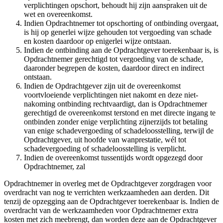
verplichtingen opschort, behoudt hij zijn aanspraken uit de
wet en overeenkomst.
Indien Opdrachtnemer tot opschorting of ontbinding overgaat,
is hij op generlei wijze gehouden tot vergoeding van schade
en kosten daardoor op enigerlei wijze ontstaan.
Indien de ontbinding aan de Opdrachtgever toerekenbaar is, is
Opdrachtnemer gerechtigd tot vergoeding van de schade,
daaronder begrepen de kosten, daardoor direct en indirect
ontstaan.
Indien de Opdrachtgever zijn uit de overeenkomst
voortvloeiende verplichtingen niet nakomt en deze niet-
nakoming ontbinding rechtvaardigt, dan is Opdrachtnemer
gerechtigd de overeenkomst terstond en met directe ingang te
ontbinden zonder enige verplichting zijnerzijds tot betaling
van enige schadevergoeding of schadeloosstelling, terwijl de
Opdrachtgever, uit hoofde van wanprestatie, wél tot
schadevergoeding of schadeloosstelling is verplicht.
Indien de overeenkomst tussentijds wordt opgezegd door
Opdrachtnemer, zal
Opdrachtnemer in overleg met de Opdrachtgever zorgdragen voor
overdracht van nog te verrichten werkzaamheden aan derden. Dit
tenzij de opzegging aan de Opdrachtgever toerekenbaar is. Indien de
overdracht van de werkzaamheden voor Opdrachtnemer extra
kosten met zich meebrengt, dan worden deze aan de Opdrachtgever