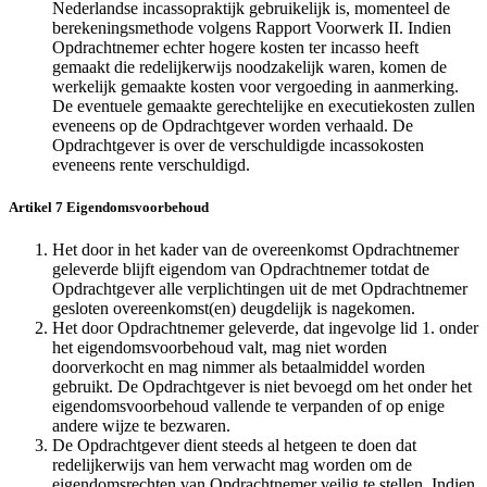
Nederlandse incassopraktijk gebruikelijk is, momenteel de
berekeningsmethode volgens Rapport Voorwerk II. Indien
Opdrachtnemer echter hogere kosten ter incasso heeft
gemaakt die redelijkerwijs noodzakelijk waren, komen de
werkelijk gemaakte kosten voor vergoeding in aanmerking.
De eventuele gemaakte gerechtelijke en executiekosten zullen
eveneens op de Opdrachtgever worden verhaald. De
Opdrachtgever is over de verschuldigde incassokosten
eveneens rente verschuldigd.
Artikel 7 Eigendomsvoorbehoud
Het door in het kader van de overeenkomst Opdrachtnemer
geleverde blijft eigendom van Opdrachtnemer totdat de
Opdrachtgever alle verplichtingen uit de met Opdrachtnemer
gesloten overeenkomst(en) deugdelijk is nagekomen.
Het door Opdrachtnemer geleverde, dat ingevolge lid 1. onder
het eigendomsvoorbehoud valt, mag niet worden
doorverkocht en mag nimmer als betaalmiddel worden
gebruikt. De Opdrachtgever is niet bevoegd om het onder het
eigendomsvoorbehoud vallende te verpanden of op enige
andere wijze te bezwaren.
De Opdrachtgever dient steeds al hetgeen te doen dat
redelijkerwijs van hem verwacht mag worden om de
eigendomsrechten van Opdrachtnemer veilig te stellen. Indien