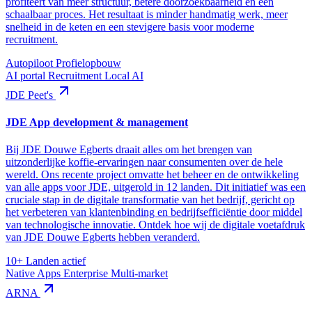
profiteert van meer structuur, betere doorzoekbaarheid en een
schaalbaar proces. Het resultaat is minder handmatig werk, meer
snelheid in de keten en een stevigere basis voor moderne
recruitment.
Autopiloot
Profielopbouw
AI portal
Recruitment
Local AI
JDE Peet's
JDE App development & management
Bij JDE Douwe Egberts draait alles om het brengen van
uitzonderlijke koffie-ervaringen naar consumenten over de hele
wereld. Ons recente project omvatte het beheer en de ontwikkeling
van alle apps voor JDE, uitgerold in 12 landen. Dit initiatief was een
cruciale stap in de digitale transformatie van het bedrijf, gericht op
het verbeteren van klantenbinding en bedrijfsefficiëntie door middel
van technologische innovatie. Ontdek hoe wij de digitale voetafdruk
van JDE Douwe Egberts hebben veranderd.
10+
Landen actief
Native Apps
Enterprise
Multi-market
ARNA