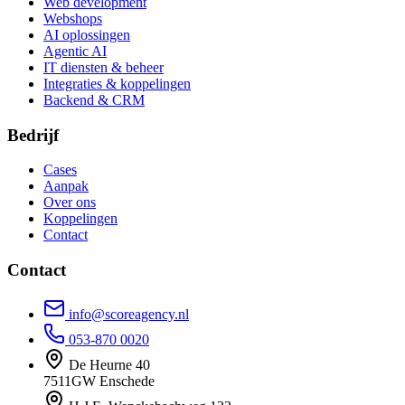
Web development
Webshops
AI oplossingen
Agentic AI
IT diensten & beheer
Integraties & koppelingen
Backend & CRM
Bedrijf
Cases
Aanpak
Over ons
Koppelingen
Contact
Contact
info@scoreagency.nl
053-870 0020
De Heurne 40
7511GW Enschede