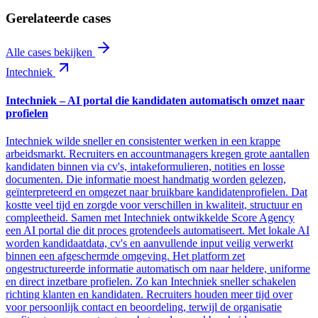
Gerelateerde cases
Alle cases bekijken
Intechniek
Intechniek – AI portal die kandidaten automatisch omzet naar
profielen
Intechniek wilde sneller en consistenter werken in een krappe
arbeidsmarkt. Recruiters en accountmanagers kregen grote aantallen
kandidaten binnen via cv's, intakeformulieren, notities en losse
documenten. Die informatie moest handmatig worden gelezen,
geïnterpreteerd en omgezet naar bruikbare kandidatenprofielen. Dat
kostte veel tijd en zorgde voor verschillen in kwaliteit, structuur en
compleetheid. Samen met Intechniek ontwikkelde Score Agency
een AI portal die dit proces grotendeels automatiseert. Met lokale AI
worden kandidaatdata, cv's en aanvullende input veilig verwerkt
binnen een afgeschermde omgeving. Het platform zet
ongestructureerde informatie automatisch om naar heldere, uniforme
en direct inzetbare profielen. Zo kan Intechniek sneller schakelen
richting klanten en kandidaten. Recruiters houden meer tijd over
voor persoonlijk contact en beoordeling, terwijl de organisatie