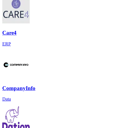
Care4
ERP
CompanyInfo
Data