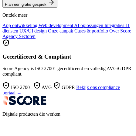
Plan een gratis gesprek
Ontdek meer
App ontwikkeling
Web development
AI oplossingen
Integraties
IT
diensten
UX/UI design
Onze aanpak
Cases & portfolio
Over Score
Agency
Sectoren
Gecertificeerd & Compliant
Score Agency is ISO 27001 gecertificeerd en volledig AVG/GDPR
compliant.
ISO 27001
AVG
GDPR
Bekijk ons compliance
portaal →
Digitale producten die werken