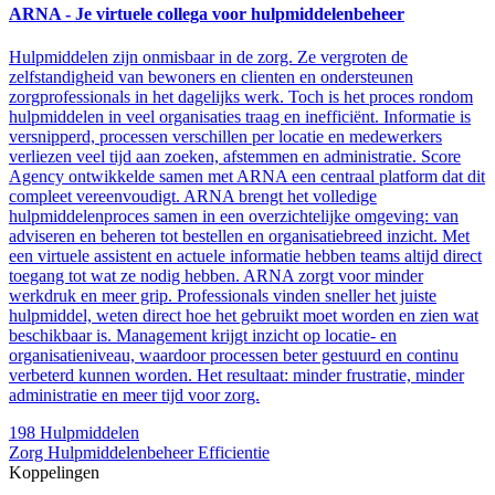
ARNA - Je virtuele collega voor hulpmiddelenbeheer
Hulpmiddelen zijn onmisbaar in de zorg. Ze vergroten de
zelfstandigheid van bewoners en clienten en ondersteunen
zorgprofessionals in het dagelijks werk. Toch is het proces rondom
hulpmiddelen in veel organisaties traag en inefficiënt. Informatie is
versnipperd, processen verschillen per locatie en medewerkers
verliezen veel tijd aan zoeken, afstemmen en administratie. Score
Agency ontwikkelde samen met ARNA een centraal platform dat dit
compleet vereenvoudigt. ARNA brengt het volledige
hulpmiddelenproces samen in een overzichtelijke omgeving: van
adviseren en beheren tot bestellen en organisatiebreed inzicht. Met
een virtuele assistent en actuele informatie hebben teams altijd direct
toegang tot wat ze nodig hebben. ARNA zorgt voor minder
werkdruk en meer grip. Professionals vinden sneller het juiste
hulpmiddel, weten direct hoe het gebruikt moet worden en zien wat
beschikbaar is. Management krijgt inzicht op locatie- en
organisatieniveau, waardoor processen beter gestuurd en continu
verbeterd kunnen worden. Het resultaat: minder frustratie, minder
administratie en meer tijd voor zorg.
198
Hulpmiddelen
Zorg
Hulpmiddelenbeheer
Efficientie
Koppelingen