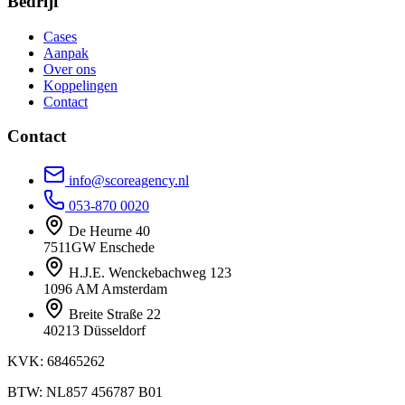
Bedrijf
Cases
Aanpak
Over ons
Koppelingen
Contact
Contact
info@scoreagency.nl
053-870 0020
De Heurne 40
7511GW Enschede
H.J.E. Wenckebachweg 123
1096 AM Amsterdam
Breite Straße 22
40213 Düsseldorf
KVK: 68465262
BTW: NL857 456787 B01