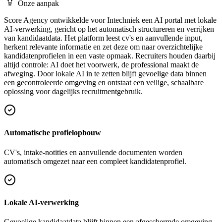
Onze aanpak
Score Agency ontwikkelde voor Intechniek een AI portal met lokale
AI-verwerking, gericht op het automatisch structureren en verrijken
van kandidaatdata. Het platform leest cv's en aanvullende input,
herkent relevante informatie en zet deze om naar overzichtelijke
kandidatenprofielen in een vaste opmaak. Recruiters houden daarbij
altijd controle: AI doet het voorwerk, de professional maakt de
afweging. Door lokale AI in te zetten blijft gevoelige data binnen
een gecontroleerde omgeving en ontstaat een veilige, schaalbare
oplossing voor dagelijks recruitmentgebruik.
Automatische profielopbouw
CV's, intake-notities en aanvullende documenten worden
automatisch omgezet naar een compleet kandidatenprofiel.
Lokale AI-verwerking
Gevoelige kandidaatdata blijft binnen een afgeschermde omgeving