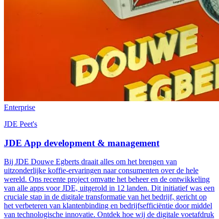
Enterprise
JDE Peet's
JDE App development & management
Bij JDE Douwe Egberts draait alles om het brengen van
uitzonderlijke koffie-ervaringen naar consumenten over de hele
wereld. Ons recente project omvatte het beheer en de ontwikkeling
van alle apps voor JDE, uitgerold in 12 landen. Dit initiatief was een
cruciale stap in de digitale transformatie van het bedrijf, gericht op
het verbeteren van klantenbinding en bedrijfsefficiëntie door middel
van technologische innovatie. Ontdek hoe wij de digitale voetafdruk