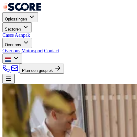
Oplossingen
Sectoren
Cases
Aanpak
Over ons
Over ons
Motorsport
Contact
Plan een gesprek