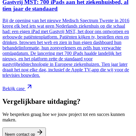
Gastvrij MST: 700 iPads aan het ziekenhuisbed, al
tien jaar de standaard
Bij de opening van het nieuwe Medisch Spectrum Twente in 2016
kreeg elk bed iets wat geen Nederlands ziekenhuis op die schaal
had: een eigen iPad met Gastvrij MST, het door ons ontworpen en
gebouwde patiëntenplatform. Patiënten kijken tv, bestellen eten en
drinken, browsen het web en zien in hun eigen dashboard hun
behandelinformatie, hun zorgverleners en zelfs hun verwachte
ontslagdatum. De lancering met 700 iPads haalde landelijk het
nieuws, en het platform zette de standaard voor
gastvrijheidstechnologie in Europese ziekenhuizen. Tien jaar later
draait het nog elke dag, inclusief de Apple TV-app die wij voor de
televisies bouwden.
Bekijk case
Vergelijkbare uitdaging?
We bespreken graag hoe we jouw project tot een succes kunnen
maken.
Neem contact op