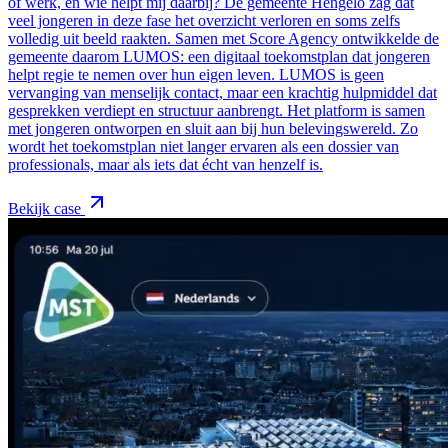
of werk, en wie helpt mij daarbij? De gemeente Hengelo zag dat
veel jongeren in deze fase het overzicht verloren en soms zelfs
volledig uit beeld raakten. Samen met Score Agency ontwikkelde de
gemeente daarom LUMOS: een digitaal toekomstplan dat jongeren
helpt regie te nemen over hun eigen leven. LUMOS is geen
vervanging van menselijk contact, maar een krachtig hulpmiddel dat
gesprekken verdiept en structuur aanbrengt. Het platform is samen
met jongeren ontworpen en sluit aan bij hun belevingswereld. Zo
wordt het toekomstplan niet langer ervaren als een dossier van
professionals, maar als iets dat écht van henzelf is.
Bekijk case