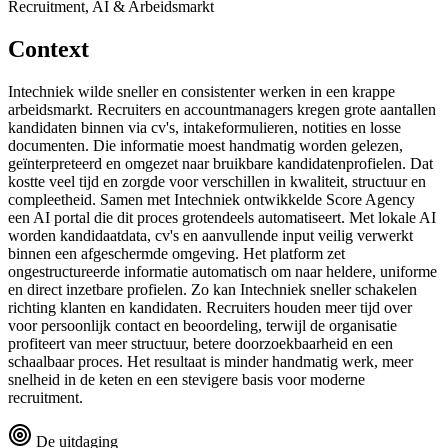
Recruitment, AI & Arbeidsmarkt
Context
Intechniek wilde sneller en consistenter werken in een krappe
arbeidsmarkt. Recruiters en accountmanagers kregen grote aantallen
kandidaten binnen via cv's, intakeformulieren, notities en losse
documenten. Die informatie moest handmatig worden gelezen,
geïnterpreteerd en omgezet naar bruikbare kandidatenprofielen. Dat
kostte veel tijd en zorgde voor verschillen in kwaliteit, structuur en
compleetheid. Samen met Intechniek ontwikkelde Score Agency
een AI portal die dit proces grotendeels automatiseert. Met lokale AI
worden kandidaatdata, cv's en aanvullende input veilig verwerkt
binnen een afgeschermde omgeving. Het platform zet
ongestructureerde informatie automatisch om naar heldere, uniforme
en direct inzetbare profielen. Zo kan Intechniek sneller schakelen
richting klanten en kandidaten. Recruiters houden meer tijd over
voor persoonlijk contact en beoordeling, terwijl de organisatie
profiteert van meer structuur, betere doorzoekbaarheid en een
schaalbaar proces. Het resultaat is minder handmatig werk, meer
snelheid in de keten en een stevigere basis voor moderne
recruitment.
De uitdaging