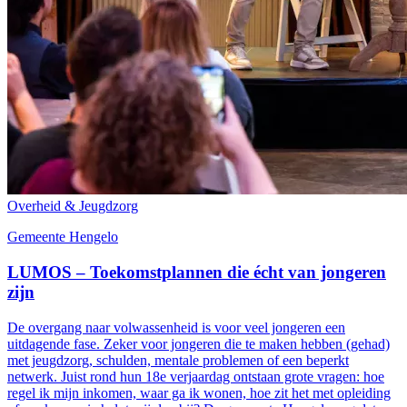
Overheid & Jeugdzorg
Gemeente Hengelo
LUMOS – Toekomstplannen die écht van jongeren
zijn
De overgang naar volwassenheid is voor veel jongeren een
uitdagende fase. Zeker voor jongeren die te maken hebben (gehad)
met jeugdzorg, schulden, mentale problemen of een beperkt
netwerk. Juist rond hun 18e verjaardag ontstaan grote vragen: hoe
regel ik mijn inkomen, waar ga ik wonen, hoe zit het met opleiding