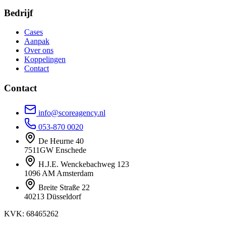
Bedrijf
Cases
Aanpak
Over ons
Koppelingen
Contact
Contact
info@scoreagency.nl
053-870 0020
De Heurne 40
7511GW Enschede
H.J.E. Wenckebachweg 123
1096 AM Amsterdam
Breite Straße 22
40213 Düsseldorf
KVK: 68465262