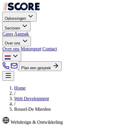
Oplossingen
Sectoren
Cases
Aanpak
Over ons
Over ons
Motorsport
Contact
Plan een gesprek
Home
/
Web Development
/
Reusel-De Mierden
Webdesign & Ontwikkeling