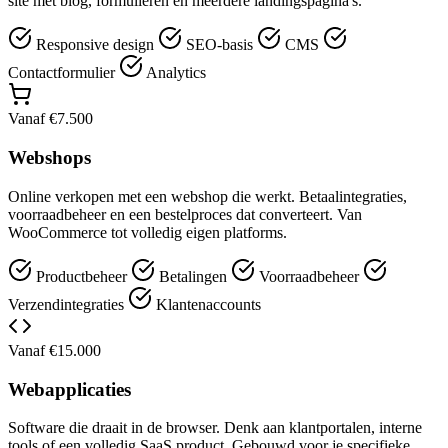
site met blog, formulieren en meerdere landingspagina's.
Responsive design
SEO-basis
CMS
Contactformulier
Analytics
Vanaf €7.500
Webshops
Online verkopen met een webshop die werkt. Betaalintegraties,
voorraadbeheer en een bestelproces dat converteert. Van
WooCommerce tot volledig eigen platforms.
Productbeheer
Betalingen
Voorraadbeheer
Verzendintegraties
Klantenaccounts
Vanaf €15.000
Webapplicaties
Software die draait in de browser. Denk aan klantportalen, interne
tools of een volledig SaaS product. Gebouwd voor je specifieke