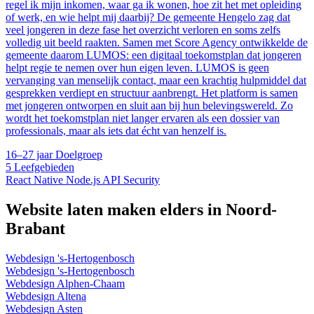
regel ik mijn inkomen, waar ga ik wonen, hoe zit het met opleiding
of werk, en wie helpt mij daarbij? De gemeente Hengelo zag dat
veel jongeren in deze fase het overzicht verloren en soms zelfs
volledig uit beeld raakten. Samen met Score Agency ontwikkelde de
gemeente daarom LUMOS: een digitaal toekomstplan dat jongeren
helpt regie te nemen over hun eigen leven. LUMOS is geen
vervanging van menselijk contact, maar een krachtig hulpmiddel dat
gesprekken verdiept en structuur aanbrengt. Het platform is samen
met jongeren ontworpen en sluit aan bij hun belevingswereld. Zo
wordt het toekomstplan niet langer ervaren als een dossier van
professionals, maar als iets dat écht van henzelf is.
16–27 jaar
Doelgroep
5
Leefgebieden
React Native
Node.js
API
Security
Website laten maken elders in Noord-
Brabant
Webdesign 's-Hertogenbosch
Webdesign 's-Hertogenbosch
Webdesign Alphen-Chaam
Webdesign Altena
Webdesign Asten