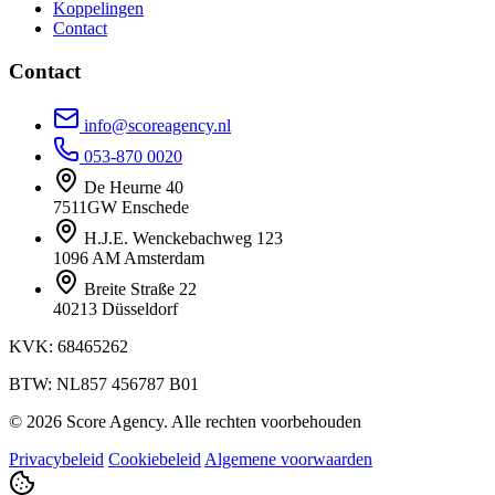
Koppelingen
Contact
Contact
info@scoreagency.nl
053-870 0020
De Heurne 40
7511GW Enschede
H.J.E. Wenckebachweg 123
1096 AM Amsterdam
Breite Straße 22
40213 Düsseldorf
KVK: 68465262
BTW: NL857 456787 B01
© 2026 Score Agency. Alle rechten voorbehouden
Privacybeleid
Cookiebeleid
Algemene voorwaarden