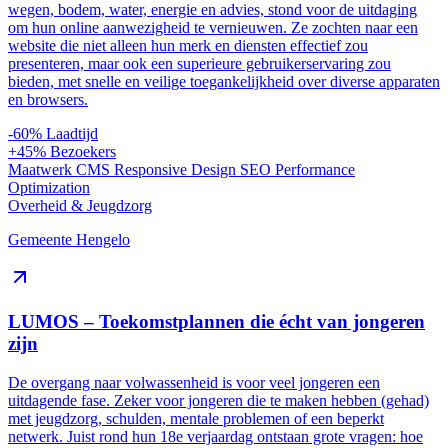
wegen, bodem, water, energie en advies, stond voor de uitdaging
om hun online aanwezigheid te vernieuwen. Ze zochten naar een
website die niet alleen hun merk en diensten effectief zou
presenteren, maar ook een superieure gebruikerservaring zou
bieden, met snelle en veilige toegankelijkheid over diverse apparaten
en browsers.
-60%
Laadtijd
+45%
Bezoekers
Maatwerk CMS
Responsive Design
SEO
Performance
Optimization
Overheid & Jeugdzorg
Gemeente Hengelo
LUMOS – Toekomstplannen die écht van jongeren
zijn
De overgang naar volwassenheid is voor veel jongeren een
uitdagende fase. Zeker voor jongeren die te maken hebben (gehad)
met jeugdzorg, schulden, mentale problemen of een beperkt
netwerk. Juist rond hun 18e verjaardag ontstaan grote vragen: hoe