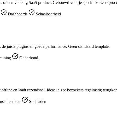
ools of een volledig SaaS product. Gebouwd voor je specifieke werkproc
r
Dashboards
Schaalbaarheid
 de juiste plugins en goede performance. Geen standaard template.
raining
Onderhoud
t offline en laadt razendsnel. Ideaal als je bezoekers regelmatig terugk
nstalleerbaar
Snel laden