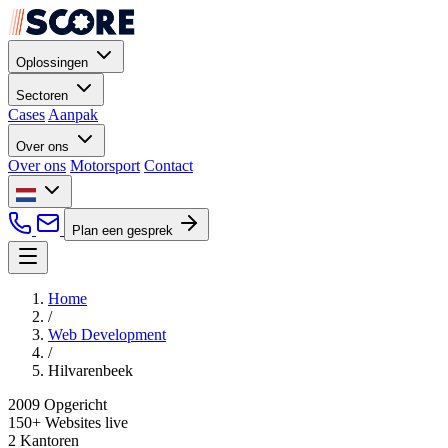
Oplossingen
Sectoren
Cases
Aanpak
Over ons
Over ons
Motorsport
Contact
Plan een gesprek
Home
/
Web Development
/
Hilvarenbeek
2009
Opgericht
150+
Websites live
2
Kantoren