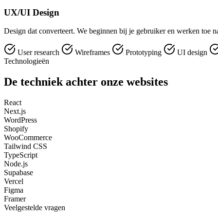
UX/UI Design
Design dat converteert. We beginnen bij je gebruiker en werken toe naa
User research
Wireframes
Prototyping
UI design
Technologieën
De techniek achter onze websites
React
Next.js
WordPress
Shopify
WooCommerce
Tailwind CSS
TypeScript
Node.js
Supabase
Vercel
Figma
Framer
Veelgestelde vragen