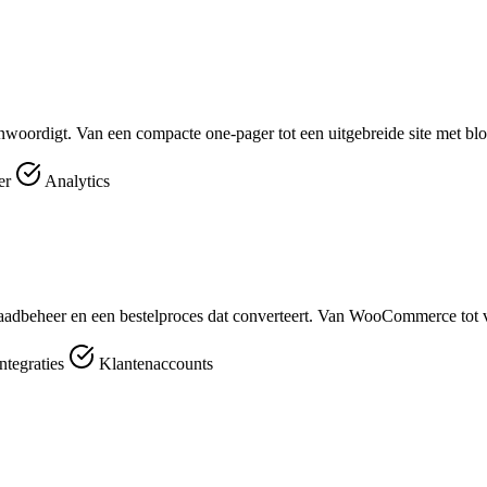
enwoordigt. Van een compacte one-pager tot een uitgebreide site met bl
er
Analytics
aadbeheer en een bestelproces dat converteert. Van WooCommerce tot v
ntegraties
Klantenaccounts