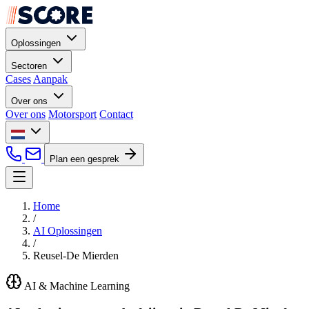
Oplossingen
Sectoren
Cases
Aanpak
Over ons
Over ons
Motorsport
Contact
Plan een gesprek
Home
/
AI Oplossingen
/
Reusel-De Mierden
AI & Machine Learning