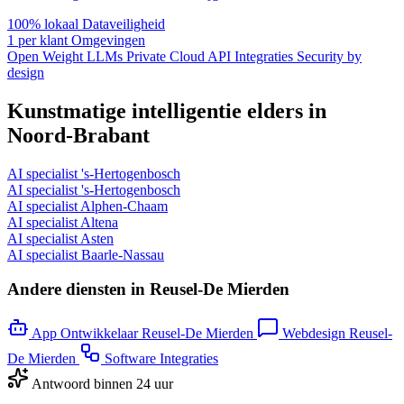
100% lokaal
Dataveiligheid
1 per klant
Omgevingen
Open Weight LLMs
Private Cloud
API Integraties
Security by
design
Kunstmatige intelligentie elders in
Noord-Brabant
AI specialist 's-Hertogenbosch
AI specialist 's-Hertogenbosch
AI specialist Alphen-Chaam
AI specialist Altena
AI specialist Asten
AI specialist Baarle-Nassau
Andere diensten in Reusel-De Mierden
App Ontwikkelaar Reusel-De Mierden
Webdesign Reusel-
De Mierden
Software Integraties
Antwoord binnen 24 uur