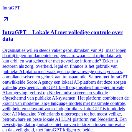
IntraGPT
IntraGPT – Lokale AI met volledige controle over
data
Organisaties willen steeds vaker gebruikmaken van AI, maar lopen
daarbij tegen fundamentele vragen aan: waar staat mijn data, wie
kan erbij en wat gebeurt er met gevoelige informatie? Zeker in
sectoren als zorg, overheid, legal en finance is het gebruik van
publieke AI-platformen vaak geen optie vanwege privacyrisico’s,
compliance-eisen en gebrek aan transparantie. Samen met IntraGPT
ontwikkelde Score Agency een lokaal AI-platform dat deze zorgen
volledig wegneemt. IntraGPT biedt organisaties hun eigen private
AI-omgeving, gehost op Nederlandse servers en volledig
afgeschermd van publieke AI-systemen. Het platform combineert de
kracht van moderne large language models met maximale controle,
veiligheid en eenvoud voor eindgebruikers. IntraGPT is inmiddels
door AI Magazine Netherlands uitgeroepen tot het meest veilige,
betrouwbare en beste lokale AI LLM-platform van Nederland. Een
bevestiging dat organisaties niet hoeven te kiezen tussen innovatie
en dataveiligheid, met IntraGPT krijgen ze beide.