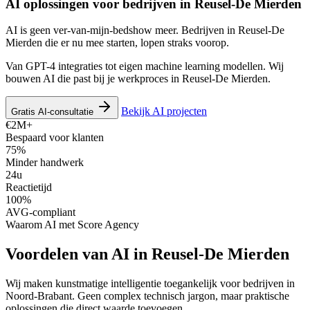
AI oplossingen voor bedrijven in
Reusel-De Mierden
AI is geen ver-van-mijn-bedshow meer. Bedrijven in Reusel-De
Mierden die er nu mee starten, lopen straks voorop.
Van GPT-4 integraties tot eigen machine learning modellen. Wij
bouwen AI die past bij je werkproces in Reusel-De Mierden.
Bekijk AI projecten
Gratis AI-consultatie
€2M+
Bespaard voor klanten
75%
Minder handwerk
24u
Reactietijd
100%
AVG-compliant
Waarom AI met Score Agency
Voordelen van AI in Reusel-De Mierden
Wij maken kunstmatige intelligentie toegankelijk voor bedrijven in
Noord-Brabant. Geen complex technisch jargon, maar praktische
oplossingen die direct waarde toevoegen.