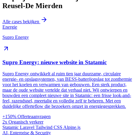
Reusel-De Mierden
Alle cases bekijken
Energie
Supro Energy
Supro Energy: nieuwe website in Statamic
Supro Energy ontwikkelt al ruim tien jaar duurzame, circulaire
energie- en opslagsystemen, van BESS-batterijopslag tot zonthermie
voor het koelen en verwarmen van gebouwen. Een sterk product,
maar de oude website vertelde dat verhaal niet. Wij ontwierpen en
bouwden een compleet nieuwe site in Statamic: een frisse look-and-
feel, razendsnel, meertalig en volledig zelf te beheren. Met een
duidelijke offerteflow die bezoekers omzet in energiegesprekken.
+150%
Offerteaanvragen
2x
Organisch verkeer
Statamic
Laravel
Tailwind CSS
Alpine.js
AI, Enterprise & Security