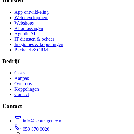
Diensten
App ontwikkeling
Web development
Webshops
AI oplossingen
Agentic AI
IT diensten & beheer
Integraties & koppelingen
Backend & CRM
Bedrijf
Cases
Aanpak
Over ons
Koppelingen
Contact
Contact
info@scoreagency.nl
053-870 0020