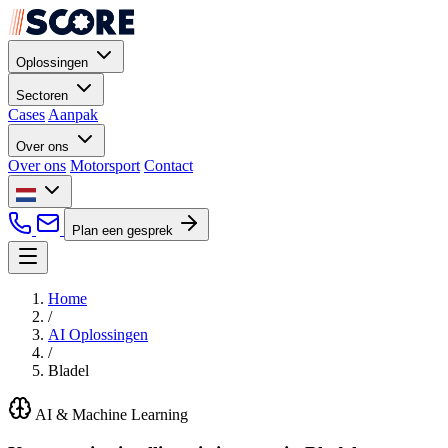
Oplossingen
Sectoren
Cases
Aanpak
Over ons
Over ons
Motorsport
Contact
Plan een gesprek
Home
/
AI Oplossingen
/
Bladel
AI & Machine Learning