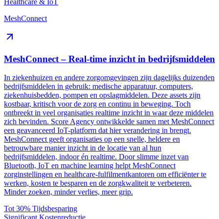
Healthcare & IoT
MeshConnect
MeshConnect – Real-time inzicht in bedrijfsmiddelen
In ziekenhuizen en andere zorgomgevingen zijn dagelijks duizenden
bedrijfsmiddelen in gebruik: medische apparatuur, computers,
ziekenhuisbedden, pompen en opslagmiddelen. Deze assets zijn
kostbaar, kritisch voor de zorg en continu in beweging. Toch
ontbreekt in veel organisaties realtime inzicht in waar deze middelen
zich bevinden. Score Agency ontwikkelde samen met MeshConnect
een geavanceerd IoT-platform dat hier verandering in brengt.
MeshConnect geeft organisaties op een snelle, heldere en
betrouwbare manier inzicht in de locatie van al hun
bedrijfsmiddelen, indoor én realtime. Door slimme inzet van
Bluetooth, IoT en machine learning helpt MeshConnect
zorginstellingen en healthcare-fulfilmentkantoren om efficiënter te
werken, kosten te besparen en de zorgkwaliteit te verbeteren.
Minder zoeken, minder verlies, meer grip.
Tot 30%
Tijdsbesparing
Significant
Kostenreductie