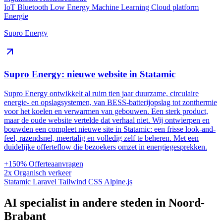
IoT
Bluetooth Low Energy
Machine Learning
Cloud platform
Energie
Supro Energy
Supro Energy: nieuwe website in Statamic
Supro Energy ontwikkelt al ruim tien jaar duurzame, circulaire
energie- en opslagsystemen, van BESS-batterijopslag tot zonthermie
voor het koelen en verwarmen van gebouwen. Een sterk product,
maar de oude website vertelde dat verhaal niet. Wij ontwierpen en
bouwden een compleet nieuwe site in Statamic: een frisse look-and-
feel, razendsnel, meertalig en volledig zelf te beheren. Met een
duidelijke offerteflow die bezoekers omzet in energiegesprekken.
+150%
Offerteaanvragen
2x
Organisch verkeer
Statamic
Laravel
Tailwind CSS
Alpine.js
AI specialist in andere steden in Noord-
Brabant