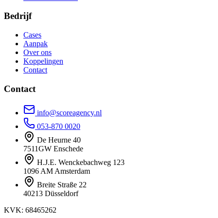
Bedrijf
Cases
Aanpak
Over ons
Koppelingen
Contact
Contact
info@scoreagency.nl
053-870 0020
De Heurne 40
7511GW Enschede
H.J.E. Wenckebachweg 123
1096 AM Amsterdam
Breite Straße 22
40213 Düsseldorf
KVK: 68465262