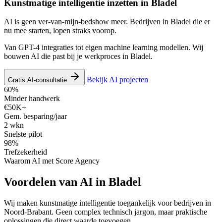
Kunstmatige intelligentie inzetten in
Bladel
AI is geen ver-van-mijn-bedshow meer. Bedrijven in Bladel die er
nu mee starten, lopen straks voorop.
Van GPT-4 integraties tot eigen machine learning modellen. Wij
bouwen AI die past bij je werkproces in Bladel.
Bekijk AI projecten
Gratis AI-consultatie
60%
Minder handwerk
€50K+
Gem. besparing/jaar
2 wkn
Snelste pilot
98%
Trefzekerheid
Waarom AI met Score Agency
Voordelen van AI in Bladel
Wij maken kunstmatige intelligentie toegankelijk voor bedrijven in
Noord-Brabant. Geen complex technisch jargon, maar praktische
oplossingen die direct waarde toevoegen.