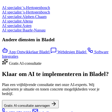
AI specialist 's-Hertogenbosch
AI specialist 's-Hertogenbosch
AI specialist Alphen-Chaam
AI specialist Altena
AI specialist Asten
AI specialist Baarle-Nassau
Andere diensten in Bladel
App Ontwikkelaar Bladel
Webdesign Bladel
Software
Integraties
Gratis AI-consultatie
Klaar om AI te implementeren in Bladel?
Plan een vrijblijvende consultatie met onze AI-experts. Wij
analyseren je situatie en tonen concrete mogelijkheden voor je
bedrijf.
Gratis AI-consultatie aanvragen