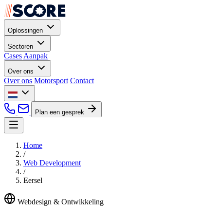
Oplossingen
Sectoren
Cases
Aanpak
Over ons
Over ons
Motorsport
Contact
Plan een gesprek
Home
/
Web Development
/
Eersel
Webdesign & Ontwikkeling