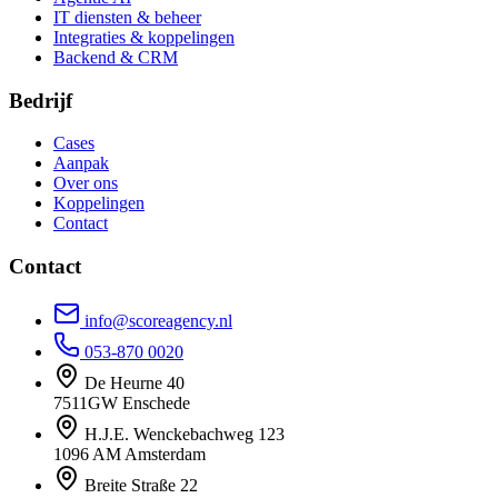
IT diensten & beheer
Integraties & koppelingen
Backend & CRM
Bedrijf
Cases
Aanpak
Over ons
Koppelingen
Contact
Contact
info@scoreagency.nl
053-870 0020
De Heurne 40
7511GW Enschede
H.J.E. Wenckebachweg 123
1096 AM Amsterdam
Breite Straße 22