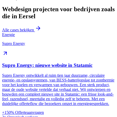
Webdesign projecten voor bedrijven zoals
die in Eersel
Alle cases bekijken
Energie
Supro Energy
Supro Energy: nieuwe website in Statamic
Supro Energy ontwikkelt al ruim tien jaar duurzame, circulaire
energie- en opslagsystemen, van BESS-batterijopslag tot zonthermie
voor het koelen en verwarmen van gebouwen. Een sterk product,
maar de oude website vertelde dat verhaal niet. Wij ontwierpen en
bouwden een compleet nieuwe site in Statamic: een frisse look-and-
feel, razendsnel, meertalig en volledig zelf te beheren. Met een
duidelijke offerteflow die bezoekers omzet in energiegesprekken.
+150%
Offerteaanvragen