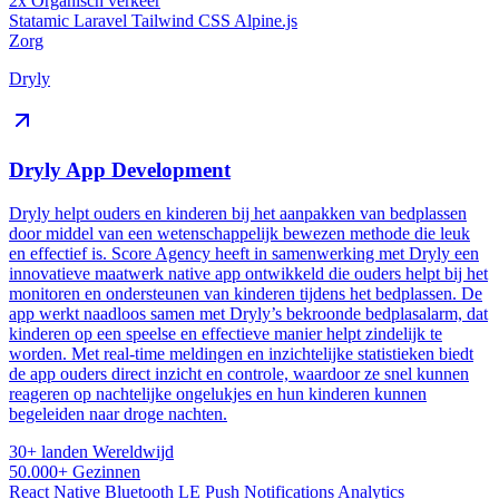
2x
Organisch verkeer
Statamic
Laravel
Tailwind CSS
Alpine.js
Zorg
Dryly
Dryly App Development
Dryly helpt ouders en kinderen bij het aanpakken van bedplassen
door middel van een wetenschappelijk bewezen methode die leuk
en effectief is. Score Agency heeft in samenwerking met Dryly een
innovatieve maatwerk native app ontwikkeld die ouders helpt bij het
monitoren en ondersteunen van kinderen tijdens het bedplassen. De
app werkt naadloos samen met Dryly’s bekroonde bedplasalarm, dat
kinderen op een speelse en effectieve manier helpt zindelijk te
worden. Met real-time meldingen en inzichtelijke statistieken biedt
de app ouders direct inzicht en controle, waardoor ze snel kunnen
reageren op nachtelijke ongelukjes en hun kinderen kunnen
begeleiden naar droge nachten​.
30+ landen
Wereldwijd
50.000+
Gezinnen
React Native
Bluetooth LE
Push Notifications
Analytics