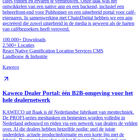
cafés vinden en ervaren te vernieuwen. Onze taak was het
ontwikkelen van een native app en een backend, inclusief een
beheerfront-end voor Pubhopper en een uitgebreid portal voor café-
eigenaren. In samenwerking met ChainDigital hebben we een app
gecreëerd die zowel uitgebreid in de media is geweest als de harten
van cafébezoekers heeft veroverd.
100.000+
Downloads
2.500+
Locaties
React Native
Gamification
Location Services
CMS
Landbouw & Industrie
Kaweco
Kaweco Dealer Portal: één B2B-omgeving voor het
hele dealernetwerk
KAWECO uit Baak is dé Nederlandse fabrikant van mesttechniek.
De PROFI-series mesttanken en bemesters worden volledig in
Nederland gebouwd en rijden via een netwerk van dealers de velden
over. Al die dealers hebben hetzelfde nodig: snel de juiste
onderdelen, actuele productinformatie en een korte lijn met de