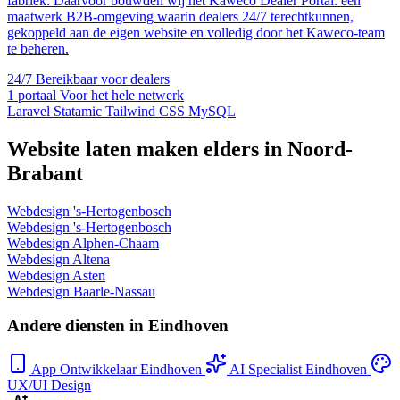
fabriek. Daarvoor bouwden wij het Kaweco Dealer Portal: een
maatwerk B2B-omgeving waarin dealers 24/7 terechtkunnen,
gekoppeld aan de eigen website en volledig door het Kaweco-team
te beheren.
24/7
Bereikbaar voor dealers
1 portaal
Voor het hele netwerk
Laravel
Statamic
Tailwind CSS
MySQL
Website laten maken elders in Noord-
Brabant
Webdesign 's-Hertogenbosch
Webdesign 's-Hertogenbosch
Webdesign Alphen-Chaam
Webdesign Altena
Webdesign Asten
Webdesign Baarle-Nassau
Andere diensten in Eindhoven
App Ontwikkelaar Eindhoven
AI Specialist Eindhoven
UX/UI Design