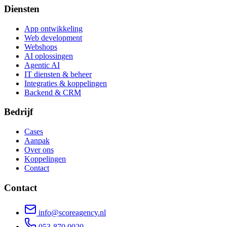
Diensten
App ontwikkeling
Web development
Webshops
AI oplossingen
Agentic AI
IT diensten & beheer
Integraties & koppelingen
Backend & CRM
Bedrijf
Cases
Aanpak
Over ons
Koppelingen
Contact
Contact
info@scoreagency.nl
053-870 0020