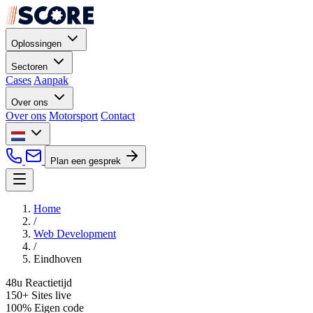
Oplossingen
Sectoren
Cases
Aanpak
Over ons
Over ons
Motorsport
Contact
Plan een gesprek
Home
/
Web Development
/
Eindhoven
48u
Reactietijd
150+
Sites live
100%
Eigen code