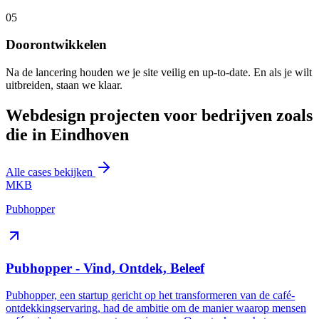
05
Doorontwikkelen
Na de lancering houden we je site veilig en up-to-date. En als je wilt
uitbreiden, staan we klaar.
Webdesign projecten voor bedrijven zoals
die in Eindhoven
Alle cases bekijken
MKB
Pubhopper
Pubhopper - Vind, Ontdek, Beleef
Pubhopper, een startup gericht op het transformeren van de café-
ontdekkingservaring, had de ambitie om de manier waarop mensen