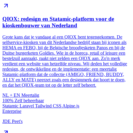
QIOX: redesign en Statamic-platform voor de
kioskenbouwer van Nederland
Grote kans dat je vandaag al een QIOX bent tegengekomen. De
selfservice-kiosken van dit Nederlandse bedrijf staan bij iconen als
HEMA en FEBO, bij de Belgische broodjesketen Panos en bij de
Duitse burgerketen Goldies. Wie in de horeca, retail of leisure een
bestelzuil aanraakt, raakt niet zelden een QIOX aan. Zo'n merk
verdient een website van hetzelfde niveau. Wij deden het volledige
redesign, de ontwikkeling en de implementatie: een meertalig
Statamic-platform dat de collectie (AMIGO, FRIEND, BUDDY,
ALLY en MATE) neerzet zoals een designmerk dat hoort te doen,
en dat het QIOX-team tot op de letter zelf beheert.
NL + EN
Meertalig
100%
Zelf beheerbaar
Statamic
Laravel
Tailwind CSS
Alpine.js
Enterprise
JDE Peet's