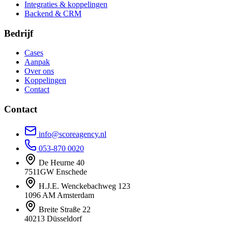
Integraties & koppelingen
Backend & CRM
Bedrijf
Cases
Aanpak
Over ons
Koppelingen
Contact
Contact
info@scoreagency.nl
053-870 0020
De Heurne 40
7511GW Enschede
H.J.E. Wenckebachweg 123
1096 AM Amsterdam
Breite Straße 22
40213 Düsseldorf