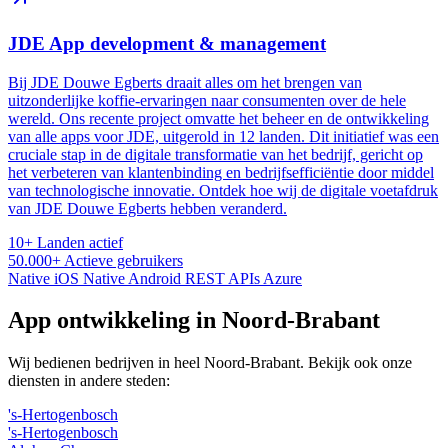
JDE App development & management
Bij JDE Douwe Egberts draait alles om het brengen van
uitzonderlijke koffie-ervaringen naar consumenten over de hele
wereld. Ons recente project omvatte het beheer en de ontwikkeling
van alle apps voor JDE, uitgerold in 12 landen. Dit initiatief was een
cruciale stap in de digitale transformatie van het bedrijf, gericht op
het verbeteren van klantenbinding en bedrijfsefficiëntie door middel
van technologische innovatie. Ontdek hoe wij de digitale voetafdruk
van JDE Douwe Egberts hebben veranderd.
10+
Landen actief
50.000+
Actieve gebruikers
Native iOS
Native Android
REST APIs
Azure
App ontwikkeling in Noord-Brabant
Wij bedienen bedrijven in heel Noord-Brabant. Bekijk ook onze
diensten in andere steden:
's-Hertogenbosch
's-Hertogenbosch