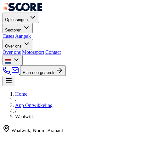
Oplossingen
Sectoren
Cases
Aanpak
Over ons
Over ons
Motorsport
Contact
Plan een gesprek
Home
/
App Ontwikkeling
/
Waalwijk
Waalwijk, Noord-Brabant