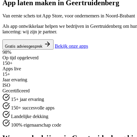
App laten maken in
Geertruidenberg
Van eerste schets tot App Store, voor ondernemers in Noord-Brabant
Als app ontwikkelaar helpen we bedrijven in Geertruidenberg om hun
lancering: wij zijn je partner.
Bekijk onze apps
Gratis adviesgesprek
98%
Op tijd opgeleverd
150+
Apps live
15+
Jaar ervaring
ISO
Gecertificeerd
15+ jaar ervaring
150+ succesvolle apps
Landelijke dekking
100% eigenaarschap code