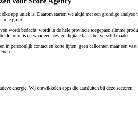
zen voor Score Agency
lke app uniek is. Daarom starten we altijd met een grondige analyse va
aan je groei.
en wordt bedacht, wordt in de hele provincie toegepast: slimme produ
e de norm is en waar een stevige digitale basis het verschil maakt.
in persoonlijk contact en korte lijnen: geen callcenter, maar een vast t
kenen.
tieve energie. Wij ontwikkelen apps die aansluiten bij deze sectoren.