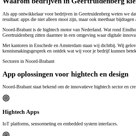
Waarom bedrijven in Geertruidenberg kie
Als app ontwikkelaar voor bedrijven in Geertruidenberg weten we dat e
resultaat: apps die niet alleen mooi zijn, maar ook meetbaar bijdragen 
Noord-Brabant is de hightech motor van Nederland. Wat rond Eindhov
Geertruidenberg zitten daarmee in een omgeving waar digitale innovati
Met kantoren in Enschede en Amsterdam staan wij dichtbij. Wij geloven 
kennismakingsgesprek en ontdek wat wij voor je bedrijf kunnen bete
Sectoren in Noord-Brabant
App oplossingen voor hightech en design
Noord-Brabant staat bekend om de innovatieve hightech sector en crea
Hightech Apps
IoT platforms, sensormeting en embedded system interfaces.