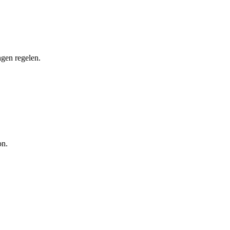
ngen regelen.
on.