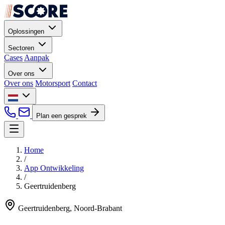
Oplossingen
Sectoren
Cases
Aanpak
Over ons
Over ons
Motorsport
Contact
Plan een gesprek
Home
/
App Ontwikkeling
/
Geertruidenberg
Geertruidenberg, Noord-Brabant