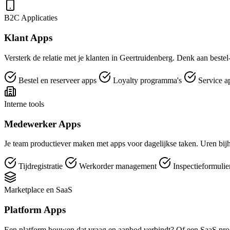
B2C Applicaties
Klant Apps
Versterk de relatie met je klanten in Geertruidenberg. Denk aan bestel
Bestel en reserveer apps
Loyalty programma's
Service a
Interne tools
Medewerker Apps
Je team productiever maken met apps voor dagelijkse taken. Uren bijh
Tijdregistratie
Werkorder management
Inspectieformuli
Marketplace en SaaS
Platform Apps
Een platform bouwen dat vraag en aanbod verbindt? Of een SaaS pro