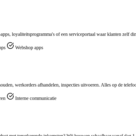
-apps, loyaliteitsprogramma's of een serviceportaal waar klanten zelf di
pps
Webshop apps
ouden, werkorders afhandelen, inspecties uitvoeren. Alles op de telefo
eren
Interne communicatie
duct met terugkerende inkomsten? Wij bouwen schaalbaar vanaf dag 1.