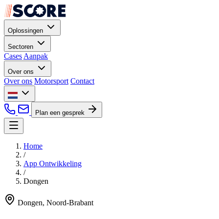
Oplossingen
Sectoren
Cases
Aanpak
Over ons
Over ons
Motorsport
Contact
Plan een gesprek
Home
/
App Ontwikkeling
/
Dongen
Dongen, Noord-Brabant