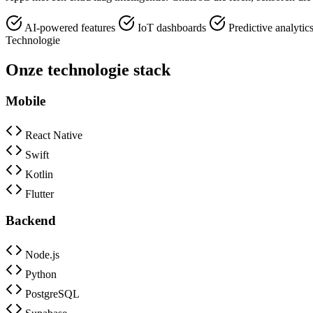
AI-powered features
IoT dashboards
Predictive analytic
Technologie
Onze technologie stack
Mobile
React Native
Swift
Kotlin
Flutter
Backend
Node.js
Python
PostgreSQL