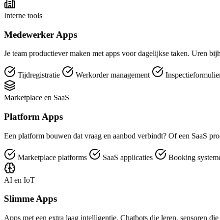
Interne tools
Medewerker Apps
Je team productiever maken met apps voor dagelijkse taken. Uren bijh
Tijdregistratie
Werkorder management
Inspectieformuli
Marketplace en SaaS
Platform Apps
Een platform bouwen dat vraag en aanbod verbindt? Of een SaaS pro
Marketplace platforms
SaaS applicaties
Booking syste
AI en IoT
Slimme Apps
Apps met een extra laag intelligentie. Chatbots die leren, sensoren di