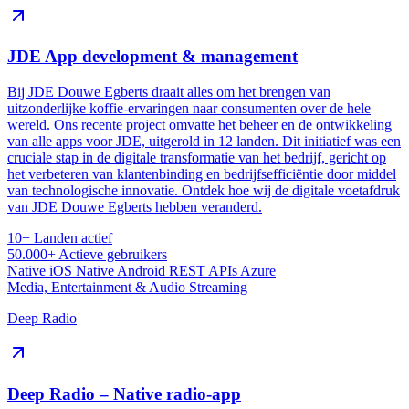
JDE App development & management
Bij JDE Douwe Egberts draait alles om het brengen van
uitzonderlijke koffie-ervaringen naar consumenten over de hele
wereld. Ons recente project omvatte het beheer en de ontwikkeling
van alle apps voor JDE, uitgerold in 12 landen. Dit initiatief was een
cruciale stap in de digitale transformatie van het bedrijf, gericht op
het verbeteren van klantenbinding en bedrijfsefficiëntie door middel
van technologische innovatie. Ontdek hoe wij de digitale voetafdruk
van JDE Douwe Egberts hebben veranderd.
10+
Landen actief
50.000+
Actieve gebruikers
Native iOS
Native Android
REST APIs
Azure
Media, Entertainment & Audio Streaming
Deep Radio
Deep Radio – Native radio-app