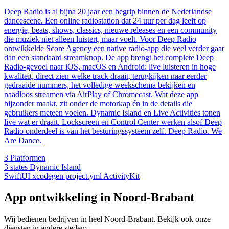
Deep Radio is al bijna 20 jaar een begrip binnen de Nederlandse
dancescene. Een online radiostation dat 24 uur per dag leeft op
energie, beats, shows, classics, nieuwe releases en een community
die muziek niet alleen luistert, maar voelt. Voor Deep Radio
ontwikkelde Score Agency een native radio-app die veel verder gaat
dan een standaard streamknop. De app brengt het complete Deep
Radio-gevoel naar iOS, macOS en Android: live luisteren in hoge
kwaliteit, direct zien welke track draait, terugkijken naar eerder
gedraaide nummers, het volledige weekschema bekijken en
naadloos streamen via AirPlay of Chromecast. Wat deze app
bijzonder maakt, zit onder de motorkap én in de details die
gebruikers meteen voelen. Dynamic Island en Live Activities tonen
live wat er draait. Lockscreen en Control Center werken alsof Deep
Radio onderdeel is van het besturingssysteem zelf. Deep Radio. We
Are Dance.
3
Platformen
3 states
Dynamic Island
SwiftUI
xcodegen
project.yml
ActivityKit
App ontwikkeling in Noord-Brabant
Wij bedienen bedrijven in heel Noord-Brabant. Bekijk ook onze
diensten in andere steden: