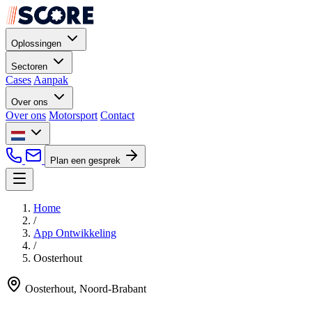
Oplossingen
Sectoren
Cases
Aanpak
Over ons
Over ons
Motorsport
Contact
Plan een gesprek
Home
/
App Ontwikkeling
/
Oosterhout
Oosterhout, Noord-Brabant