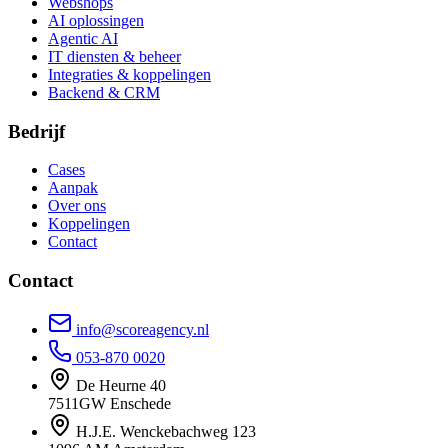
Webshops
AI oplossingen
Agentic AI
IT diensten & beheer
Integraties & koppelingen
Backend & CRM
Bedrijf
Cases
Aanpak
Over ons
Koppelingen
Contact
Contact
info@scoreagency.nl
053-870 0020
De Heurne 40
7511GW Enschede
H.J.E. Wenckebachweg 123