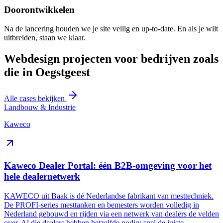
Doorontwikkelen
Na de lancering houden we je site veilig en up-to-date. En als je wilt
uitbreiden, staan we klaar.
Webdesign projecten voor bedrijven zoals
die in Oegstgeest
Alle cases bekijken
Landbouw & Industrie
Kaweco
Kaweco Dealer Portal: één B2B-omgeving voor het
hele dealernetwerk
KAWECO uit Baak is dé Nederlandse fabrikant van mesttechniek.
De PROFI-series mesttanken en bemesters worden volledig in
Nederland gebouwd en rijden via een netwerk van dealers de velden
over. Al die dealers hebben hetzelfde nodig: snel de juiste