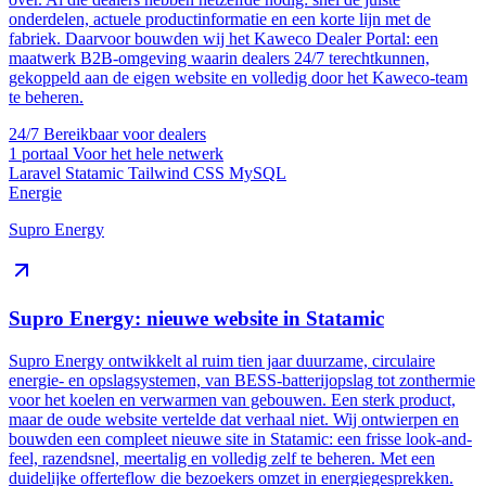
onderdelen, actuele productinformatie en een korte lijn met de
fabriek. Daarvoor bouwden wij het Kaweco Dealer Portal: een
maatwerk B2B-omgeving waarin dealers 24/7 terechtkunnen,
gekoppeld aan de eigen website en volledig door het Kaweco-team
te beheren.
24/7
Bereikbaar voor dealers
1 portaal
Voor het hele netwerk
Laravel
Statamic
Tailwind CSS
MySQL
Energie
Supro Energy
Supro Energy: nieuwe website in Statamic
Supro Energy ontwikkelt al ruim tien jaar duurzame, circulaire
energie- en opslagsystemen, van BESS-batterijopslag tot zonthermie
voor het koelen en verwarmen van gebouwen. Een sterk product,
maar de oude website vertelde dat verhaal niet. Wij ontwierpen en
bouwden een compleet nieuwe site in Statamic: een frisse look-and-
feel, razendsnel, meertalig en volledig zelf te beheren. Met een
duidelijke offerteflow die bezoekers omzet in energiegesprekken.