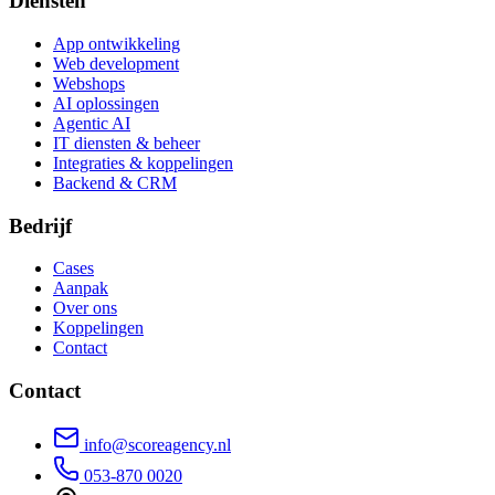
Diensten
App ontwikkeling
Web development
Webshops
AI oplossingen
Agentic AI
IT diensten & beheer
Integraties & koppelingen
Backend & CRM
Bedrijf
Cases
Aanpak
Over ons
Koppelingen
Contact
Contact
info@scoreagency.nl
053-870 0020