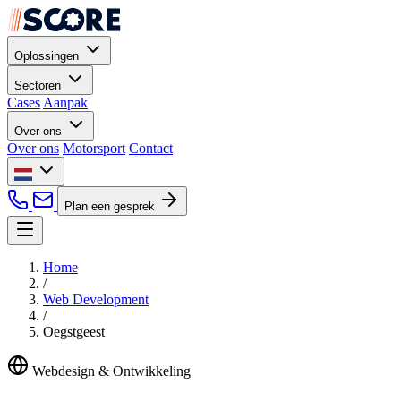
Oplossingen
Sectoren
Cases
Aanpak
Over ons
Over ons
Motorsport
Contact
Plan een gesprek
Home
/
Web Development
/
Oegstgeest
Webdesign & Ontwikkeling