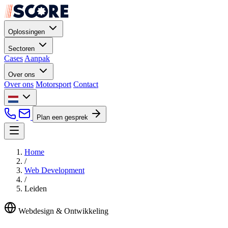
Oplossingen
Sectoren
Cases
Aanpak
Over ons
Over ons
Motorsport
Contact
Plan een gesprek
Home
/
Web Development
/
Leiden
Webdesign & Ontwikkeling