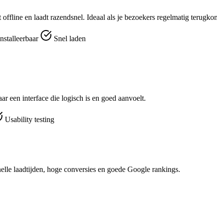
t offline en laadt razendsnel. Ideaal als je bezoekers regelmatig terugk
nstalleerbaar
Snel laden
r een interface die logisch is en goed aanvoelt.
Usability testing
nelle laadtijden, hoge conversies en goede Google rankings.