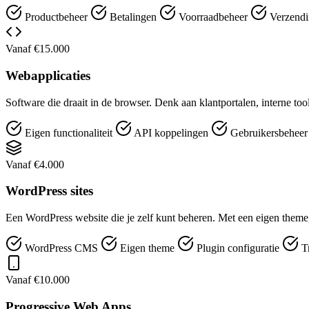
Productbeheer
Betalingen
Voorraadbeheer
Verzendi
Vanaf €15.000
Webapplicaties
Software die draait in de browser. Denk aan klantportalen, interne t
Eigen functionaliteit
API koppelingen
Gebruikersbehee
Vanaf €4.000
WordPress sites
Een WordPress website die je zelf kunt beheren. Met een eigen theme,
WordPress CMS
Eigen theme
Plugin configuratie
T
Vanaf €10.000
Progressive Web Apps