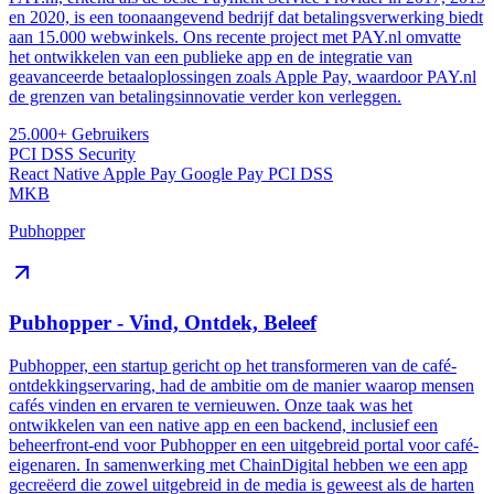
en 2020, is een toonaangevend bedrijf dat betalingsverwerking biedt
aan 15.000 webwinkels. Ons recente project met PAY.nl omvatte
het ontwikkelen van een publieke app en de integratie van
geavanceerde betaaloplossingen zoals Apple Pay, waardoor PAY.nl
de grenzen van betalingsinnovatie verder kon verleggen.
25.000+
Gebruikers
PCI DSS
Security
React Native
Apple Pay
Google Pay
PCI DSS
MKB
Pubhopper
Pubhopper - Vind, Ontdek, Beleef
Pubhopper, een startup gericht op het transformeren van de café-
ontdekkingservaring, had de ambitie om de manier waarop mensen
cafés vinden en ervaren te vernieuwen. Onze taak was het
ontwikkelen van een native app en een backend, inclusief een
beheerfront-end voor Pubhopper en een uitgebreid portal voor café-
eigenaren. In samenwerking met ChainDigital hebben we een app
gecreëerd die zowel uitgebreid in de media is geweest als de harten