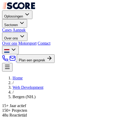
Oplossingen
Sectoren
Cases
Aanpak
Over ons
Over ons
Motorsport
Contact
Plan een gesprek
Home
/
Web Development
/
Bergen (NH.)
15+
Jaar actief
150+
Projecten
48u
Reactietijd