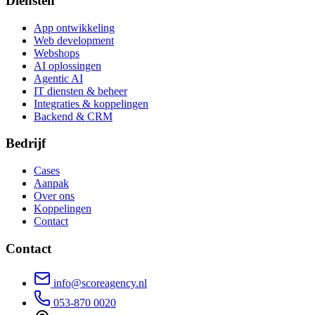
Diensten
App ontwikkeling
Web development
Webshops
AI oplossingen
Agentic AI
IT diensten & beheer
Integraties & koppelingen
Backend & CRM
Bedrijf
Cases
Aanpak
Over ons
Koppelingen
Contact
Contact
info@scoreagency.nl
053-870 0020