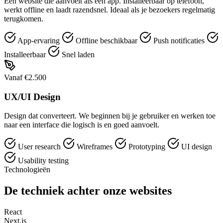
Een website die aanvoelt als een app. Installeerbaar op telefoon,
werkt offline en laadt razendsnel. Ideaal als je bezoekers regelmatig
terugkomen.
App-ervaring
Offline beschikbaar
Push notificaties
Installeerbaar
Snel laden
Vanaf €2.500
UX/UI Design
Design dat converteert. We beginnen bij je gebruiker en werken toe
naar een interface die logisch is en goed aanvoelt.
User research
Wireframes
Prototyping
UI design
Usability testing
Technologieën
De techniek achter onze websites
React
Next.js