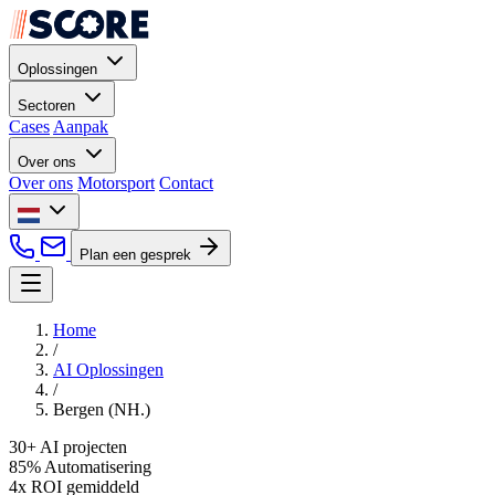
Oplossingen
Sectoren
Cases
Aanpak
Over ons
Over ons
Motorsport
Contact
Plan een gesprek
Home
/
AI Oplossingen
/
Bergen (NH.)
30+
AI projecten
85%
Automatisering
4x
ROI gemiddeld