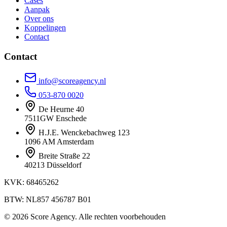
Cases
Aanpak
Over ons
Koppelingen
Contact
Contact
info@scoreagency.nl
053-870 0020
De Heurne 40
7511GW Enschede
H.J.E. Wenckebachweg 123
1096 AM Amsterdam
Breite Straße 22
40213 Düsseldorf
KVK: 68465262
BTW: NL857 456787 B01
© 2026 Score Agency. Alle rechten voorbehouden