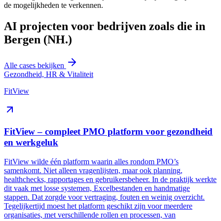
de mogelijkheden te verkennen.
AI projecten voor bedrijven zoals die in
Bergen (NH.)
Alle cases bekijken
Gezondheid, HR & Vitaliteit
FitView
FitView – compleet PMO platform voor gezondheid
en werkgeluk
FitView wilde één platform waarin alles rondom PMO’s
samenkomt. Niet alleen vragenlijsten, maar ook planning,
healthchecks, rapportages en gebruikersbeheer. In de praktijk werkte
dit vaak met losse systemen, Excelbestanden en handmatige
stappen. Dat zorgde voor vertraging, fouten en weinig overzicht.
Tegelijkertijd moest het platform geschikt zijn voor meerdere
organisaties, met verschillende rollen en processen, van