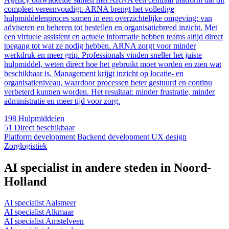
compleet vereenvoudigt. ARNA brengt het volledige
hulpmiddelenproces samen in een overzichtelijke omgeving: van
adviseren en beheren tot bestellen en organisatiebreed inzicht. Met
een virtuele assistent en actuele informatie hebben teams altijd direct
toegang tot wat ze nodig hebben. ARNA zorgt voor minder
werkdruk en meer grip. Professionals vinden sneller het juiste
hulpmiddel, weten direct hoe het gebruikt moet worden en zien wat
beschikbaar is. Management krijgt inzicht op locatie- en
organisatieniveau, waardoor processen beter gestuurd en continu
verbeterd kunnen worden. Het resultaat: minder frustratie, minder
administratie en meer tijd voor zorg.
198
Hulpmiddelen
51
Direct beschikbaar
Platform development
Backend development
UX design
Zorglogistiek
AI specialist in andere steden in Noord-
Holland
AI specialist Aalsmeer
AI specialist Alkmaar
AI specialist Amstelveen