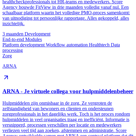
healthcheckprofessionals tot HR-teams en medewerkers. Score
Agency bouwde FitView in drie maanden volledig vanaf nul. Een
schaalbaar platform waarin het volledige PMO-proces samenkomt:
van uitnodiging tot persoonlijke rapportage. Alles gekoppeld, alles
inzichtelijk.
3 maanden
Development
End-to-end
Modules
Platform development
Workflow automation
Healthtech
Data
processing
Zorg
ARNA
ARNA - Je virtuele collega voor hulpmiddelenbeheer
Hulpmiddelen zijn onmisbaar in de zorg. Ze vergroten de
zelfstandigheid van bewoners en clienten en ondersteunen
zorgprofessionals in het dagelijks werk. Toch is het proces rondom
hulpmiddelen in veel organisaties traag en inefficiënt. Informatie is
versnipperd, processen verschillen per locatie en medewerkers
verliezen veel tijd aan zoeken, afstemmen en administratie. Score
Agency ontwikkelde samen met ARNA een centraal platform dat dit