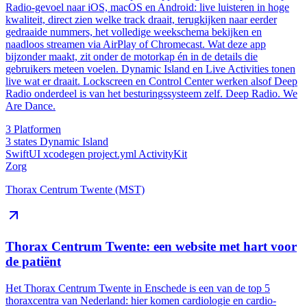
Radio-gevoel naar iOS, macOS en Android: live luisteren in hoge
kwaliteit, direct zien welke track draait, terugkijken naar eerder
gedraaide nummers, het volledige weekschema bekijken en
naadloos streamen via AirPlay of Chromecast. Wat deze app
bijzonder maakt, zit onder de motorkap én in de details die
gebruikers meteen voelen. Dynamic Island en Live Activities tonen
live wat er draait. Lockscreen en Control Center werken alsof Deep
Radio onderdeel is van het besturingssysteem zelf. Deep Radio. We
Are Dance.
3
Platformen
3 states
Dynamic Island
SwiftUI
xcodegen
project.yml
ActivityKit
Zorg
Thorax Centrum Twente (MST)
Thorax Centrum Twente: een website met hart voor
de patiënt
Het Thorax Centrum Twente in Enschede is een van de top 5
thoraxcentra van Nederland: hier komen cardiologie en cardio-