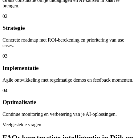
Gratis consultatie om je uitdagingen en AI-kansen in kaart te
brengen.
02
Strategie
Concrete roadmap met ROI-berekening en prioritering van use
cases.
03
Implementatie
Agile ontwikkeling met regelmatige demos en feedback momenten.
04
Optimalisatie
Continue monitoring en verbetering van je AI-oplossingen.
Veelgestelde vragen
FAQ: kunstmatige intelligentie in Dijk en