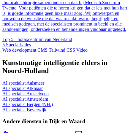
thoracale chirurgie samen onder een dak bij Medisch Spectrum
Twente. Voor patiënten die te horen krijgen dat er iets met hun hart
is, is goede informatie geen luxe maar zorg. Wij ontwierpen en
bouwden de website die dat waarmaakt: warm, begrijpelijk en
medisch gedegen, met de specialisten prominent in beeld en alle
aandoeningen, onderzoeken en behandelingen vindbaar uitgelegd.
Top 5
Thoraxcentrum van Nederland
5
Specialisaties
Web development
CMS
Tailwind CSS
Video
Kunstmatige intelligentie elders in
Noord-Holland
AI specialist Aalsmeer
AI specialist Alkmaar
AI specialist Amstelveen
AI specialist Amsterdam
AI specialist Bergen (NH.)
AI specialist Beverwijk
Andere diensten in Dijk en Waard