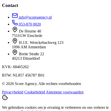
Contact
info@scoreagency.nl
053-870 0020
De Heurne 40
7511GW Enschede
H.J.E. Wenckebachweg 123
1096 AM Amsterdam
Breite Straße 22
40213 Düsseldorf
KVK: 68465262
BTW: NL857 456787 B01
© 2026 Score Agency. Alle rechten voorbehouden
Privacybeleid
Cookiebeleid
Algemene voorwaarden
We gebruiken cookies om je ervaring te verbeteren en ons verkeer te