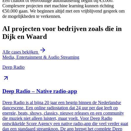
Een chatbot of eenvoudige automatisering begint bij €5.000.
Complexere projecten met machine learning kunnen richting
€50.000 gaan. We beginnen altijd met een vrijblijvend gesprek om
de mogelijkheden te verkennen.
AI projecten voor bedrijven zoals die in
Dijk en Waard
Alle cases bekijken
Media, Entertainment & Audio Streaming
Deep Radio
Deep Radio – Native radio-app
Deep Radio is al bijna 20 jaar een begrip binnen de Nederlandse
dancescene. Een online radiostation dat 24 uur per dag leeft op
energie, beats, shows, classics, nieuwe releases en een community
die muziek niet alleen luistert, maar voelt. Voor Deep Radio
ontwikkelde Score Agency een native radio-app die veel verder gaat
dan een standaard streamknop. De app brengt het complete Deep