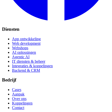
Diensten
App ontwikkeling
Web development
Webshops
AI oplossingen
Agentic AI
IT diensten & beheer
Integraties & koppelingen
Backend & CRM
Bedrijf
Cases
Aanpak
Over ons
Koppelingen
Contact