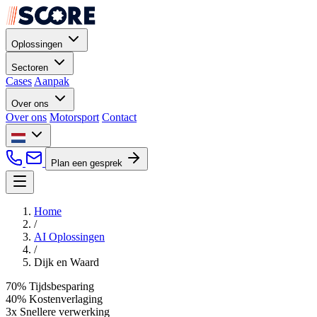
Oplossingen
Sectoren
Cases
Aanpak
Over ons
Over ons
Motorsport
Contact
Plan een gesprek
Home
/
AI Oplossingen
/
Dijk en Waard
70%
Tijdsbesparing
40%
Kostenverlaging
3x
Snellere verwerking