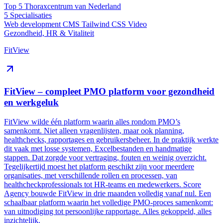
Top 5
Thoraxcentrum van Nederland
5
Specialisaties
Web development
CMS
Tailwind CSS
Video
Gezondheid, HR & Vitaliteit
FitView
FitView – compleet PMO platform voor gezondheid
en werkgeluk
FitView wilde één platform waarin alles rondom PMO’s
samenkomt. Niet alleen vragenlijsten, maar ook planning,
healthchecks, rapportages en gebruikersbeheer. In de praktijk werkte
dit vaak met losse systemen, Excelbestanden en handmatige
stappen. Dat zorgde voor vertraging, fouten en weinig overzicht.
Tegelijkertijd moest het platform geschikt zijn voor meerdere
organisaties, met verschillende rollen en processen, van
healthcheckprofessionals tot HR-teams en medewerkers. Score
Agency bouwde FitView in drie maanden volledig vanaf nul. Een
schaalbaar platform waarin het volledige PMO-proces samenkomt:
van uitnodiging tot persoonlijke rapportage. Alles gekoppeld, alles
inzichtelijk.