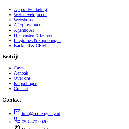
App ontwikkeling
Web development
Webshops
AI oplossingen
Agentic AI
IT diensten & beheer
Integraties & koppelingen
Backend & CRM
Bedrijf
Cases
Aanpak
Over ons
Koppelingen
Contact
Contact
info@scoreagency.nl
053-870 0020