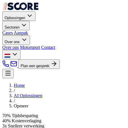
Oplossingen
Sectoren
Cases
Aanpak
Over ons
Over ons
Motorsport
Contact
Plan een gesprek
Home
/
AI Oplossingen
/
Opmeer
70%
Tijdsbesparing
40%
Kostenverlaging
3x
Snellere verwerking