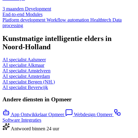
3 maanden
Development
End-to-end
Modules
Platform development
Workflow automation
Healthtech
Data
processing
Kunstmatige intelligentie elders in
Noord-Holland
AI specialist Aalsmeer
AI specialist Alkmaar
AI specialist Amstelveen
AI specialist Amsterdam
AI specialist Bergen (NH.)
AI specialist Beverwijk
Andere diensten in Opmeer
App Ontwikkelaar Opmeer
Webdesign Opmeer
Software Integraties
Antwoord binnen 24 uur