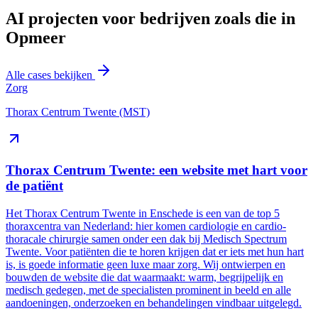
AI projecten voor bedrijven zoals die in
Opmeer
Alle cases bekijken
Zorg
Thorax Centrum Twente (MST)
Thorax Centrum Twente: een website met hart voor
de patiënt
Het Thorax Centrum Twente in Enschede is een van de top 5
thoraxcentra van Nederland: hier komen cardiologie en cardio-
thoracale chirurgie samen onder een dak bij Medisch Spectrum
Twente. Voor patiënten die te horen krijgen dat er iets met hun hart
is, is goede informatie geen luxe maar zorg. Wij ontwierpen en
bouwden de website die dat waarmaakt: warm, begrijpelijk en
medisch gedegen, met de specialisten prominent in beeld en alle
aandoeningen, onderzoeken en behandelingen vindbaar uitgelegd.