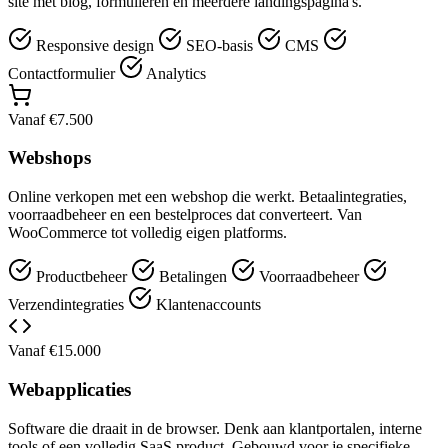
site met blog, formulieren en meerdere landingspagina's.
Responsive design
SEO-basis
CMS
Contactformulier
Analytics
Vanaf €7.500
Webshops
Online verkopen met een webshop die werkt. Betaalintegraties,
voorraadbeheer en een bestelproces dat converteert. Van
WooCommerce tot volledig eigen platforms.
Productbeheer
Betalingen
Voorraadbeheer
Verzendintegraties
Klantenaccounts
Vanaf €15.000
Webapplicaties
Software die draait in de browser. Denk aan klantportalen, interne
tools of een volledig SaaS product. Gebouwd voor je specifieke