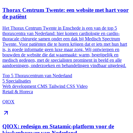
Thorax Centrum Twente: een website met hart voor
de patiënt
Het Thorax Centrum Twente in Enschede is een van de top 5
thoraxcentra van Nederland: hier komen cardiologie en cardio-
thoracale chirurgie samen onder een dak bij Medisch Spectrum
Twente. Voor patiënten die te horen krijgen dat er iets met hun hart
is, is goede informatie geen luxe maar zorg. Wij ontwierpen en
bouwden de website die dat waarmaakt: warm, begrijpelijk en
medisch gedegen, met de specialisten prominent in beeld en alle
aandoeningen, onderzoeken en behandelingen vindbaar uitgelegd.
Top 5
Thoraxcentrum van Nederland
5
Specialisaties
Web development
CMS
Tailwind CSS
Video
Retail & Horeca
QIOX
QIOX: redesign en Statamic-platform voor de
kioskenbouwer van Nederland