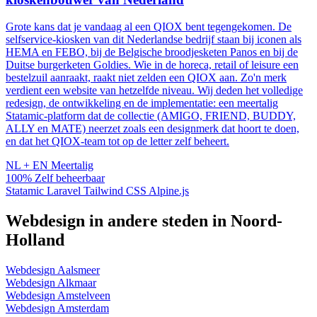
Grote kans dat je vandaag al een QIOX bent tegengekomen. De
selfservice-kiosken van dit Nederlandse bedrijf staan bij iconen als
HEMA en FEBO, bij de Belgische broodjesketen Panos en bij de
Duitse burgerketen Goldies. Wie in de horeca, retail of leisure een
bestelzuil aanraakt, raakt niet zelden een QIOX aan. Zo'n merk
verdient een website van hetzelfde niveau. Wij deden het volledige
redesign, de ontwikkeling en de implementatie: een meertalig
Statamic-platform dat de collectie (AMIGO, FRIEND, BUDDY,
ALLY en MATE) neerzet zoals een designmerk dat hoort te doen,
en dat het QIOX-team tot op de letter zelf beheert.
NL + EN
Meertalig
100%
Zelf beheerbaar
Statamic
Laravel
Tailwind CSS
Alpine.js
Webdesign in andere steden in Noord-
Holland
Webdesign Aalsmeer
Webdesign Alkmaar
Webdesign Amstelveen
Webdesign Amsterdam