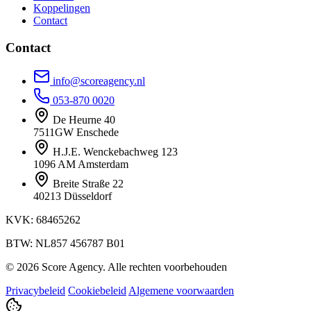
Koppelingen
Contact
Contact
info@scoreagency.nl
053-870 0020
De Heurne 40
7511GW Enschede
H.J.E. Wenckebachweg 123
1096 AM Amsterdam
Breite Straße 22
40213 Düsseldorf
KVK: 68465262
BTW: NL857 456787 B01
© 2026 Score Agency. Alle rechten voorbehouden
Privacybeleid
Cookiebeleid
Algemene voorwaarden