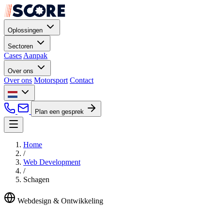
Oplossingen
Sectoren
Cases
Aanpak
Over ons
Over ons
Motorsport
Contact
Plan een gesprek
Home
/
Web Development
/
Schagen
Webdesign & Ontwikkeling