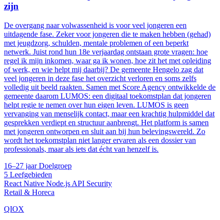
zijn
De overgang naar volwassenheid is voor veel jongeren een
uitdagende fase. Zeker voor jongeren die te maken hebben (gehad)
met jeugdzorg, schulden, mentale problemen of een beperkt
netwerk. Juist rond hun 18e verjaardag ontstaan grote vragen: hoe
regel ik mijn inkomen, waar ga ik wonen, hoe zit het met opleiding
of werk, en wie helpt mij daarbij? De gemeente Hengelo zag dat
veel jongeren in deze fase het overzicht verloren en soms zelfs
volledig uit beeld raakten. Samen met Score Agency ontwikkelde de
gemeente daarom LUMOS: een digitaal toekomstplan dat jongeren
helpt regie te nemen over hun eigen leven. LUMOS is geen
vervanging van menselijk contact, maar een krachtig hulpmiddel dat
gesprekken verdiept en structuur aanbrengt. Het platform is samen
met jongeren ontworpen en sluit aan bij hun belevingswereld. Zo
wordt het toekomstplan niet langer ervaren als een dossier van
professionals, maar als iets dat écht van henzelf is.
16–27 jaar
Doelgroep
5
Leefgebieden
React Native
Node.js
API
Security
Retail & Horeca
QIOX