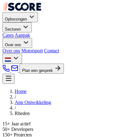
Oplossingen
Sectoren
Cases
Aanpak
Over ons
Over ons
Motorsport
Contact
Plan een gesprek
Home
/
App Ontwikkeling
/
Rheden
15+
Jaar actief
50+
Developers
150+
Projecten