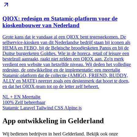
QIOX: redesign en Statamic-platform voor de
kioskenbouwer van Nederland
Grote kans dat je vandaag al een QIOX bent tegengekomen. De
selfservice-kiosken van dit Nederlandse bedrijf staan bij iconen als
HEMA en FEBO, bij de Belgische broodjesketen Panos en bij de
Duitse burgerketen Goldies. Wie in de horeca, retail of leisure een
bestelzuil aanraakt, raakt niet zelden een QIOX aan. Zo'n merk
verdient een website van hetzelfde niveau. Wij deden het volledige
redesign, de ontwikkeling en de implementatie: een meertalig
Statamic-platform dat de collectie (AMIGO, FRIEND, BUDDY,
ALLY en MATE) neerzet zoals een designmerk dat hoort te doen,
en dat het QIOX-team tot op de letter zelf beheert.
NL + EN
Meertalig
100%
Zelf beheerbaar
Statamic
Laravel
Tailwind CSS
Alpine.js
App ontwikkeling in Gelderland
Wij bedienen bedrijven in heel Gelderland. Bekijk ook onze