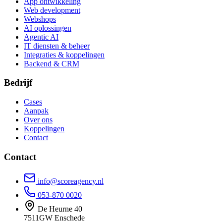
App ontwikkeling
Web development
Webshops
AI oplossingen
Agentic AI
IT diensten & beheer
Integraties & koppelingen
Backend & CRM
Bedrijf
Cases
Aanpak
Over ons
Koppelingen
Contact
Contact
info@scoreagency.nl
053-870 0020
De Heurne 40
7511GW Enschede