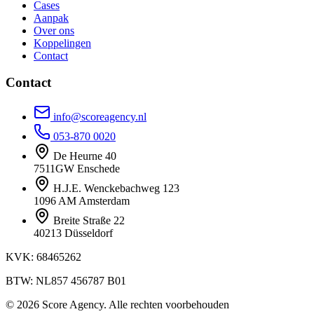
Cases
Aanpak
Over ons
Koppelingen
Contact
Contact
info@scoreagency.nl
053-870 0020
De Heurne 40
7511GW Enschede
H.J.E. Wenckebachweg 123
1096 AM Amsterdam
Breite Straße 22
40213 Düsseldorf
KVK: 68465262
BTW: NL857 456787 B01
© 2026 Score Agency. Alle rechten voorbehouden