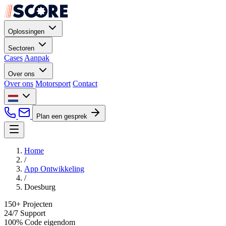
Oplossingen
Sectoren
Cases
Aanpak
Over ons
Over ons
Motorsport
Contact
Plan een gesprek
Home
/
App Ontwikkeling
/
Doesburg
150+
Projecten
24/7
Support
100%
Code eigendom