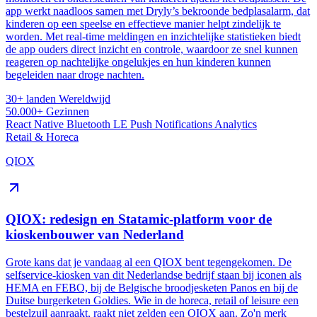
app werkt naadloos samen met Dryly’s bekroonde bedplasalarm, dat
kinderen op een speelse en effectieve manier helpt zindelijk te
worden. Met real-time meldingen en inzichtelijke statistieken biedt
de app ouders direct inzicht en controle, waardoor ze snel kunnen
reageren op nachtelijke ongelukjes en hun kinderen kunnen
begeleiden naar droge nachten​.
30+ landen
Wereldwijd
50.000+
Gezinnen
React Native
Bluetooth LE
Push Notifications
Analytics
Retail & Horeca
QIOX
QIOX: redesign en Statamic-platform voor de
kioskenbouwer van Nederland
Grote kans dat je vandaag al een QIOX bent tegengekomen. De
selfservice-kiosken van dit Nederlandse bedrijf staan bij iconen als
HEMA en FEBO, bij de Belgische broodjesketen Panos en bij de
Duitse burgerketen Goldies. Wie in de horeca, retail of leisure een
bestelzuil aanraakt, raakt niet zelden een QIOX aan. Zo'n merk