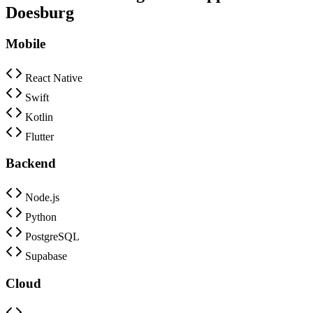
Doesburg
Mobile
React Native
Swift
Kotlin
Flutter
Backend
Node.js
Python
PostgreSQL
Supabase
Cloud