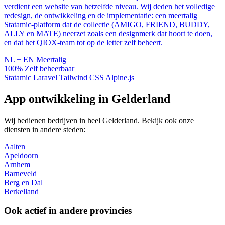
verdient een website van hetzelfde niveau. Wij deden het volledige
redesign, de ontwikkeling en de implementatie: een meertalig
Statamic-platform dat de collectie (AMIGO, FRIEND, BUDDY,
ALLY en MATE) neerzet zoals een designmerk dat hoort te doen,
en dat het QIOX-team tot op de letter zelf beheert.
NL + EN
Meertalig
100%
Zelf beheerbaar
Statamic
Laravel
Tailwind CSS
Alpine.js
App ontwikkeling in Gelderland
Wij bedienen bedrijven in heel Gelderland. Bekijk ook onze
diensten in andere steden:
Aalten
Apeldoorn
Arnhem
Barneveld
Berg en Dal
Berkelland
Ook actief in andere provincies