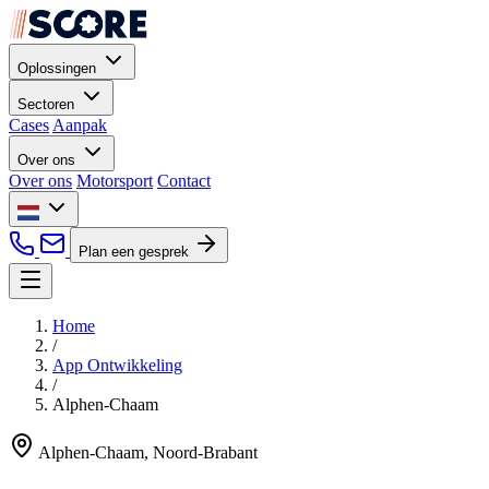
Oplossingen
Sectoren
Cases
Aanpak
Over ons
Over ons
Motorsport
Contact
Plan een gesprek
Home
/
App Ontwikkeling
/
Alphen-Chaam
Alphen-Chaam, Noord-Brabant