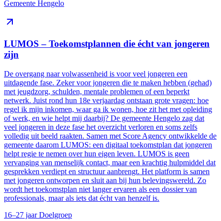
Gemeente Hengelo
LUMOS – Toekomstplannen die écht van jongeren
zijn
De overgang naar volwassenheid is voor veel jongeren een
uitdagende fase. Zeker voor jongeren die te maken hebben (gehad)
met jeugdzorg, schulden, mentale problemen of een beperkt
netwerk. Juist rond hun 18e verjaardag ontstaan grote vragen: hoe
regel ik mijn inkomen, waar ga ik wonen, hoe zit het met opleiding
of werk, en wie helpt mij daarbij? De gemeente Hengelo zag dat
veel jongeren in deze fase het overzicht verloren en soms zelfs
volledig uit beeld raakten. Samen met Score Agency ontwikkelde de
gemeente daarom LUMOS: een digitaal toekomstplan dat jongeren
helpt regie te nemen over hun eigen leven. LUMOS is geen
vervanging van menselijk contact, maar een krachtig hulpmiddel dat
gesprekken verdiept en structuur aanbrengt. Het platform is samen
met jongeren ontworpen en sluit aan bij hun belevingswereld. Zo
wordt het toekomstplan niet langer ervaren als een dossier van
professionals, maar als iets dat écht van henzelf is.
16–27 jaar
Doelgroep