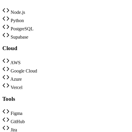
Node.js
Python
PostgreSQL
Supabase
Cloud
AWS
Google Cloud
Azure
Vercel
Tools
Figma
GitHub
Jira