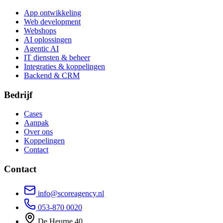
App ontwikkeling
Web development
Webshops
AI oplossingen
Agentic AI
IT diensten & beheer
Integraties & koppelingen
Backend & CRM
Bedrijf
Cases
Aanpak
Over ons
Koppelingen
Contact
Contact
info@scoreagency.nl
053-870 0020
De Heurne 40