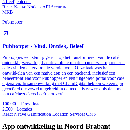
5
Leefgebieden
React Native
Node.js
API
Security
MKB
Pubhopper
Pubhopper - Vind, Ontdek, Beleef
Pubhopper, een startup gericht op het transformeren van de café-
ontdekkingservaring, had de ambitie om de manier waarop mensen
cafés vinden en ervaren te vernieuwen. Onze taak was het
ontwikkelen van een native app en een backend, inclusief een
beheerfront-end voor Pubhopper en een uitgebreid portal voor café-
eigenaren. In samenwerking met ChainDigital hebben we een app
gecreëerd die zowel uitgebreid in de media is geweest als de harten
van cafébezoekers heeft veroverd.
100.000+
Downloads
2.500+
Locaties
React Native
Gamification
Location Services
CMS
App ontwikkeling in Noord-Brabant