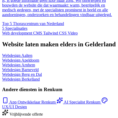
is, is goede informatie geen luxe maar zorg. Wij ontwierpen en
bouwden de website die dat waarmaakt: warm, begrijpelijk en
medisch gedegen, met de specialisten prominent in beeld en alle
aandoeningen, onderzoeken en behandelingen vindbaar uitgelegd.
Top 5
Thoraxcentrum van Nederland
5
Specialisaties
Web development
CMS
Tailwind CSS
Video
Website laten maken elders in Gelderland
Webdesign Aalten
Webdesign Apeldoorn
Webdesign Arnhem
Webdesign Barneveld
Webdesign Berg en Dal
Webdesign Berkelland
Andere diensten in Renkum
App Ontwikkelaar Renkum
AI Specialist Renkum
UX/UI Design
Vrijblijvende offerte