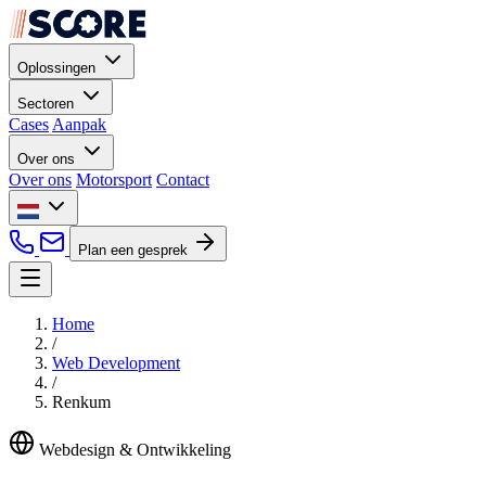
Oplossingen
Sectoren
Cases
Aanpak
Over ons
Over ons
Motorsport
Contact
Plan een gesprek
Home
/
Web Development
/
Renkum
Webdesign & Ontwikkeling