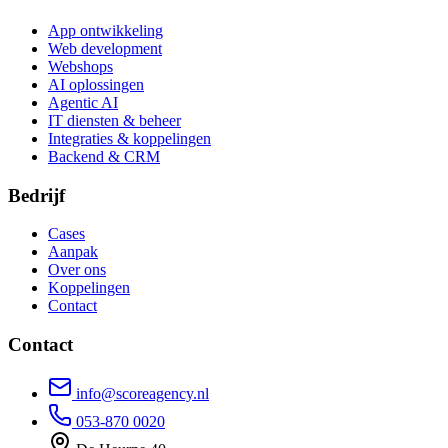
App ontwikkeling
Web development
Webshops
AI oplossingen
Agentic AI
IT diensten & beheer
Integraties & koppelingen
Backend & CRM
Bedrijf
Cases
Aanpak
Over ons
Koppelingen
Contact
Contact
info@scoreagency.nl
053-870 0020