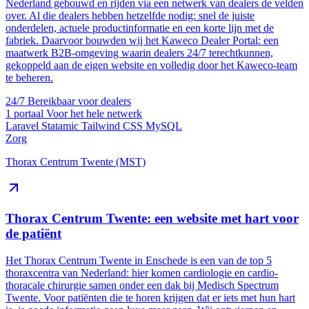
Nederland gebouwd en rijden via een netwerk van dealers de velden
over. Al die dealers hebben hetzelfde nodig: snel de juiste
onderdelen, actuele productinformatie en een korte lijn met de
fabriek. Daarvoor bouwden wij het Kaweco Dealer Portal: een
maatwerk B2B-omgeving waarin dealers 24/7 terechtkunnen,
gekoppeld aan de eigen website en volledig door het Kaweco-team
te beheren.
24/7
Bereikbaar voor dealers
1 portaal
Voor het hele netwerk
Laravel
Statamic
Tailwind CSS
MySQL
Zorg
Thorax Centrum Twente (MST)
Thorax Centrum Twente: een website met hart voor
de patiënt
Het Thorax Centrum Twente in Enschede is een van de top 5
thoraxcentra van Nederland: hier komen cardiologie en cardio-
thoracale chirurgie samen onder een dak bij Medisch Spectrum
Twente. Voor patiënten die te horen krijgen dat er iets met hun hart