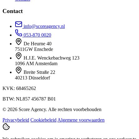
Contact
info@scoreagency.nl
053-870 0020
De Heurne 40
7511GW Enschede
H.J.E. Wenckebachweg 123
1096 AM Amsterdam
Breite Straße 22
40213 Düsseldorf
KVK: 68465262
BTW: NL857 456787 B01
© 2026 Score Agency. Alle rechten voorbehouden
Privacybeleid
Cookiebeleid
Algemene voorwaarden