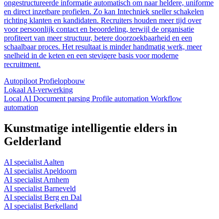
ongestructureerde informatie automatisch om naar heldere, uniforme
en direct inzetbare profielen. Zo kan Intechniek sneller schakelen
richting klanten en kandidaten. Recruiters houden meer tijd over
voor persoonlijk contact en beoordeling, terwijl de organisatie
profiteert van meer structuur, betere doorzoekbaarheid en een
schaalbaar proces. Het resultaat is minder handmatig werk, meer
snelheid in de keten en een stevigere basis voor moderne
recruitment.
Autopiloot
Profielopbouw
Lokaal
AI-verwerking
Local AI
Document parsing
Profile automation
Workflow
automation
Kunstmatige intelligentie elders in
Gelderland
AI specialist Aalten
AI specialist Apeldoorn
AI specialist Arnhem
AI specialist Barneveld
AI specialist Berg en Dal
AI specialist Berkelland