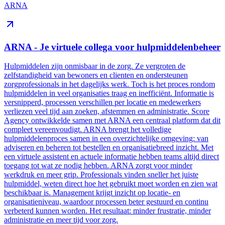
ARNA
ARNA - Je virtuele collega voor hulpmiddelenbeheer
Hulpmiddelen zijn onmisbaar in de zorg. Ze vergroten de
zelfstandigheid van bewoners en clienten en ondersteunen
zorgprofessionals in het dagelijks werk. Toch is het proces rondom
hulpmiddelen in veel organisaties traag en inefficiënt. Informatie is
versnipperd, processen verschillen per locatie en medewerkers
verliezen veel tijd aan zoeken, afstemmen en administratie. Score
Agency ontwikkelde samen met ARNA een centraal platform dat dit
compleet vereenvoudigt. ARNA brengt het volledige
hulpmiddelenproces samen in een overzichtelijke omgeving: van
adviseren en beheren tot bestellen en organisatiebreed inzicht. Met
een virtuele assistent en actuele informatie hebben teams altijd direct
toegang tot wat ze nodig hebben. ARNA zorgt voor minder
werkdruk en meer grip. Professionals vinden sneller het juiste
hulpmiddel, weten direct hoe het gebruikt moet worden en zien wat
beschikbaar is. Management krijgt inzicht op locatie- en
organisatieniveau, waardoor processen beter gestuurd en continu
verbeterd kunnen worden. Het resultaat: minder frustratie, minder
administratie en meer tijd voor zorg.