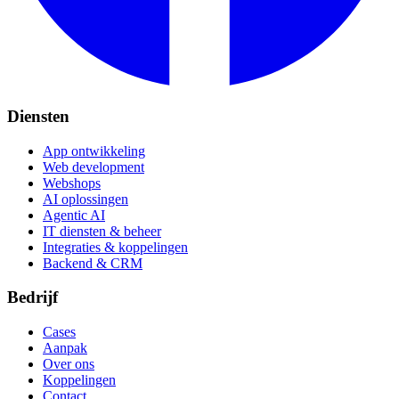
Diensten
App ontwikkeling
Web development
Webshops
AI oplossingen
Agentic AI
IT diensten & beheer
Integraties & koppelingen
Backend & CRM
Bedrijf
Cases
Aanpak
Over ons
Koppelingen
Contact