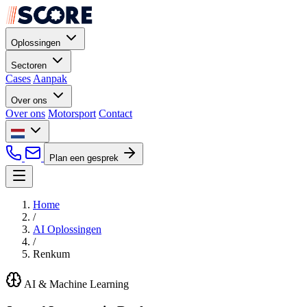
Oplossingen
Sectoren
Cases
Aanpak
Over ons
Over ons
Motorsport
Contact
Plan een gesprek
Home
/
AI Oplossingen
/
Renkum
AI & Machine Learning