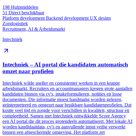
198
Hulpmiddelen
51
Direct beschikbaar
Platform development
Backend development
UX design
Zorglogistiek
Recruitment, AI & Arbeidsmarkt
Intechniek
Intechniek – AI portal die kandidaten automatisch
omzet naar profielen
Intechniek wilde sneller en consistenter werken in een krappe
arbeidsmarkt. Recruiters en accountmanagers kregen grote aantallen
kandidaten binnen via cv's, intakeformulieren, notities en losse
documenten. Die informatie moest handmatig worden gelezen,
geïnterpreteerd en omgezet naar bruikbare kandidatenprofielen. Dat
kostte veel tijd en zorgde voor verschillen in kwaliteit, structuur en
compleetheid. Samen met Intechniek ontwikkelde Score Agency
een AI portal die dit proces grotendeels automatiseert. Met lokale AI
worden kandidaatdata, cv's en aanvullende input veilig verwerkt
binnen een afgeschermde omgeving. Het platform zet