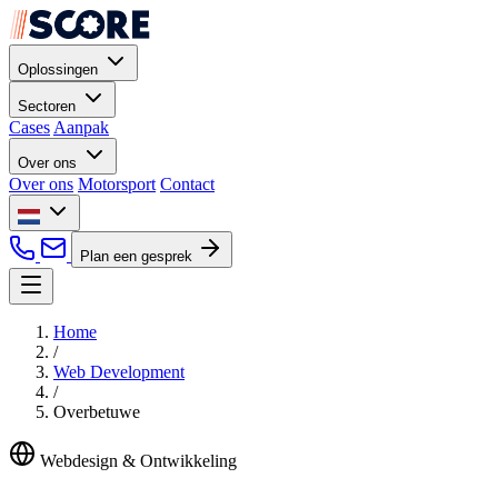
Oplossingen
Sectoren
Cases
Aanpak
Over ons
Over ons
Motorsport
Contact
Plan een gesprek
Home
/
Web Development
/
Overbetuwe
Webdesign & Ontwikkeling