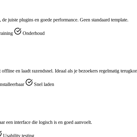
 de juiste plugins en goede performance. Geen standaard template.
raining
Onderhoud
t offline en laadt razendsnel. Ideaal als je bezoekers regelmatig terugk
nstalleerbaar
Snel laden
r een interface die logisch is en goed aanvoelt.
Usability testing