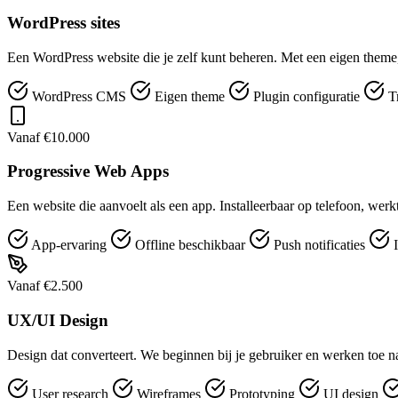
WordPress sites
Een WordPress website die je zelf kunt beheren. Met een eigen theme,
WordPress CMS
Eigen theme
Plugin configuratie
T
Vanaf €10.000
Progressive Web Apps
Een website die aanvoelt als een app. Installeerbaar op telefoon, werk
App-ervaring
Offline beschikbaar
Push notificaties
I
Vanaf €2.500
UX/UI Design
Design dat converteert. We beginnen bij je gebruiker en werken toe naa
User research
Wireframes
Prototyping
UI design