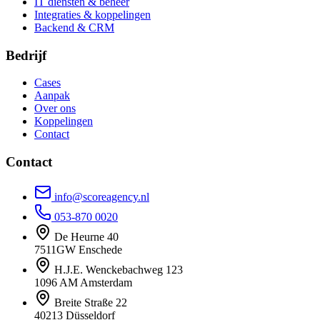
IT diensten & beheer
Integraties & koppelingen
Backend & CRM
Bedrijf
Cases
Aanpak
Over ons
Koppelingen
Contact
Contact
info@scoreagency.nl
053-870 0020
De Heurne 40
7511GW Enschede
H.J.E. Wenckebachweg 123
1096 AM Amsterdam
Breite Straße 22
40213 Düsseldorf