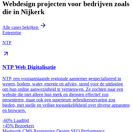
Webdesign projecten voor bedrijven zoals
die in Nijkerk
Alle cases bekijken
Enterprise
NTP
NTP Web Digitalisatie
NTP, een vooraanstaande regionale aannemer gespecialiseerd in
wegen, bodem, water, energie en advies, stond voor de uitdaging
om hun online aanwezigheid te vernieuwen. Ze zochten naar een
website die niet alleen hun merk en diensten effectief zou
presenteren, maar ook een superieure gebruikerservaring zou
bieden, met snelle en veilige toegankelijkheid over diverse apparaten
en browsers.
-60%
Laadtijd
+45%
Bezoekers
Maatwerk CMS
Responsive Design
SEO
Performance