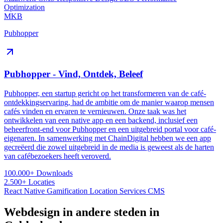
Optimization
MKB
Pubhopper
Pubhopper - Vind, Ontdek, Beleef
Pubhopper, een startup gericht op het transformeren van de café-
ontdekkingservaring, had de ambitie om de manier waarop mensen
cafés vinden en ervaren te vernieuwen. Onze taak was het
ontwikkelen van een native app en een backend, inclusief een
beheerfront-end voor Pubhopper en een uitgebreid portal voor café-
eigenaren. In samenwerking met ChainDigital hebben we een app
gecreëerd die zowel uitgebreid in de media is geweest als de harten
van cafébezoekers heeft veroverd.
100.000+
Downloads
2.500+
Locaties
React Native
Gamification
Location Services
CMS
Webdesign in andere steden in