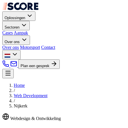
Oplossingen
Sectoren
Cases
Aanpak
Over ons
Over ons
Motorsport
Contact
Plan een gesprek
Home
/
Web Development
/
Nijkerk
Webdesign & Ontwikkeling