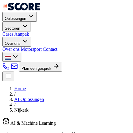
Oplossingen
Sectoren
Cases
Aanpak
Over ons
Over ons
Motorsport
Contact
Plan een gesprek
Home
/
AI Oplossingen
/
Nijkerk
AI & Machine Learning