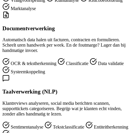
Vraagvoorspelling
Klantanalyse
Risicobeoordeling
Marktanalyse
Documentverwerking
Automatisch data halen uit facturen, contracten en formulieren.
Scheelt uren handwerk per week. En de foutmarge? Lager dan bij
handmatige invoer.
OCR & tekstherkenning
Classificatie
Data validatie
Systeemkoppeling
Taalverwerking (NLP)
Klantreviews analyseren, social media berichten scannen,
supporttickets categoriseren. Begrijp wat je klanten echt vinden,
zonder alles handmatig te lezen.
Sentimentanalyse
Tekstclassificatie
Entiteitherkenning