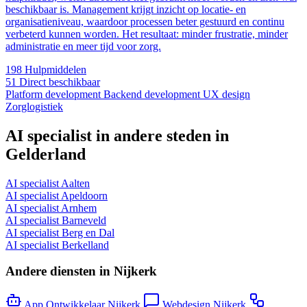
beschikbaar is. Management krijgt inzicht op locatie- en
organisatieniveau, waardoor processen beter gestuurd en continu
verbeterd kunnen worden. Het resultaat: minder frustratie, minder
administratie en meer tijd voor zorg.
198
Hulpmiddelen
51
Direct beschikbaar
Platform development
Backend development
UX design
Zorglogistiek
AI specialist in andere steden in
Gelderland
AI specialist Aalten
AI specialist Apeldoorn
AI specialist Arnhem
AI specialist Barneveld
AI specialist Berg en Dal
AI specialist Berkelland
Andere diensten in Nijkerk
App Ontwikkelaar Nijkerk
Webdesign Nijkerk