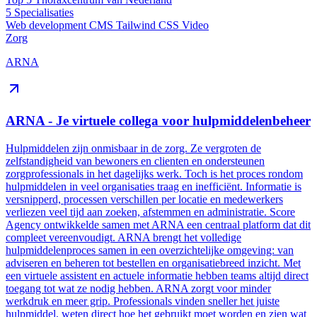
5
Specialisaties
Web development
CMS
Tailwind CSS
Video
Zorg
ARNA
ARNA - Je virtuele collega voor hulpmiddelenbeheer
Hulpmiddelen zijn onmisbaar in de zorg. Ze vergroten de
zelfstandigheid van bewoners en clienten en ondersteunen
zorgprofessionals in het dagelijks werk. Toch is het proces rondom
hulpmiddelen in veel organisaties traag en inefficiënt. Informatie is
versnipperd, processen verschillen per locatie en medewerkers
verliezen veel tijd aan zoeken, afstemmen en administratie. Score
Agency ontwikkelde samen met ARNA een centraal platform dat dit
compleet vereenvoudigt. ARNA brengt het volledige
hulpmiddelenproces samen in een overzichtelijke omgeving: van
adviseren en beheren tot bestellen en organisatiebreed inzicht. Met
een virtuele assistent en actuele informatie hebben teams altijd direct
toegang tot wat ze nodig hebben. ARNA zorgt voor minder
werkdruk en meer grip. Professionals vinden sneller het juiste
hulpmiddel, weten direct hoe het gebruikt moet worden en zien wat