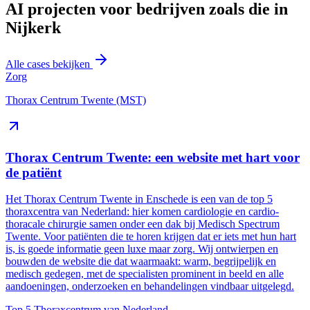
AI projecten voor bedrijven zoals die in
Nijkerk
Alle cases bekijken
Zorg
Thorax Centrum Twente (MST)
Thorax Centrum Twente: een website met hart voor
de patiënt
Het Thorax Centrum Twente in Enschede is een van de top 5
thoraxcentra van Nederland: hier komen cardiologie en cardio-
thoracale chirurgie samen onder een dak bij Medisch Spectrum
Twente. Voor patiënten die te horen krijgen dat er iets met hun hart
is, is goede informatie geen luxe maar zorg. Wij ontwierpen en
bouwden de website die dat waarmaakt: warm, begrijpelijk en
medisch gedegen, met de specialisten prominent in beeld en alle
aandoeningen, onderzoeken en behandelingen vindbaar uitgelegd.
Top 5
Thoraxcentrum van Nederland