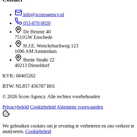
info@scoreagency.nl
053-870 0020
De Heurne 40
7511GW Enschede
H.J.E. Wenckebachweg 123
1096 AM Amsterdam
Breite Straße 22
40213 Düsseldorf
KVK: 68465262
BTW: NL857 456787 B01
© 2026 Score Agency. Alle rechten voorbehouden
Privacybeleid
Cookiebeleid
Algemene voorwaarden
We gebruiken cookies om je ervaring te verbeteren en ons verkeer te
analyseren.
Cookiebeleid