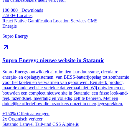
van cafébezoekers heeft veroverd.
100.000+
Downloads
2.500+
Locaties
React Native
Gamification
Location Services
CMS
Energie
Supro Energy
Supro Energy: nieuwe website in Statamic
Supro Energy ontwikkelt al ruim tien jaar duurzame, circulaire
energie- en opslagsystemen, van BESS-batterijopslag tot zonthermie
voor het koelen en verwarmen van gebouwen. Een sterk product,
maar de oude website vertelde dat verhaal niet. Wij ontwierpen en
bouwden een compleet nieuwe site in Statamic: een frisse look-and-
feel, razendsnel, meertalig en volledig zelf te beheren. Met een
duidelijke offerteflow die bezoekers omzet in energiegesprekken.
+150%
Offerteaanvragen
2x
Organisch verkeer
Statamic
Laravel
Tailwind CSS
Alpine.js