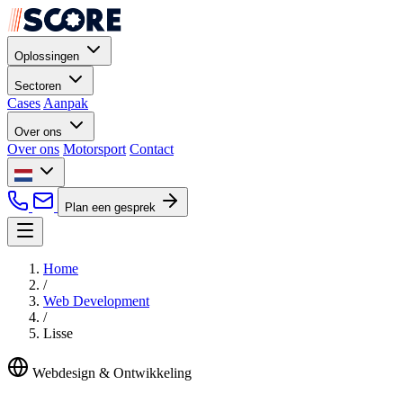
Oplossingen
Sectoren
Cases
Aanpak
Over ons
Over ons
Motorsport
Contact
Plan een gesprek
Home
/
Web Development
/
Lisse
Webdesign & Ontwikkeling