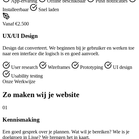
App-ervaring
Offline beschikbaar
Push notificaties
Installeerbaar
Snel laden
Vanaf €2.500
UX/UI Design
Design dat converteert. We beginnen bij je gebruiker en werken toe
naar een interface die logisch is en goed aanvoelt.
User research
Wireframes
Prototyping
UI design
Usability testing
Onze Werkwijze
Zo maken wij je website
01
Kennismaking
Een goed gesprek over je plannen. Wat wil je bereiken? Wie is je
doelgroep in Lisse? We brengen het in kaart.