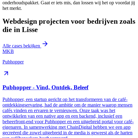
onderhoudspakket. Gaat er iets mis, dan lossen wij het op voordat jij
het merkt.
Webdesign projecten voor bedrijven zoals
die in Lisse
Alle cases bekijken
MKB
Pubhopper
Pubhopper - Vind, Ontdek, Beleef
Pubhopper, een startup gericht op het transformeren van de café-
ontdekkingservaring, had de ambitie om de manier waarop mensen
cafés vinden en ervaren te vernieuwen. Onze taak was het
ontwikkelen van een native app en een backend, inclusief een
beheerfront-end voor Pubhopper en een uitgebreid portal voor café-
eigenaren. In samenwerking met ChainDigital hebben we een app
gecreëerd die zowel uitgebreid in de media is geweest als de harten