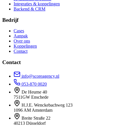
Integraties & koppelingen
Backend & CRM
Bedrijf
Cases
Aanpak
Over ons
Koppelingen
Contact
Contact
info@scoreagency.nl
053-870 0020
De Heurne 40
7511GW Enschede
H.J.E. Wenckebachweg 123
1096 AM Amsterdam
Breite Straße 22
40213 Düsseldorf