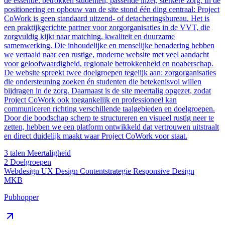
de essentie: betrokken studenten, passende inzet, sterkere zorg. In de
positionering en opbouw van de site stond één ding centraal: Project
CoWork is geen standaard uitzend- of detacheringsbureau. Het is
een praktijkgerichte partner voor zorgorganisaties in de VVT, die
zorgvuldig kijkt naar matching, kwaliteit en duurzame
samenwerking. Die inhoudelijke en menselijke benadering hebben
we vertaald naar een rustige, moderne website met veel aandacht
voor geloofwaardigheid, regionale betrokkenheid en noaberschap.
De website spreekt twee doelgroepen tegelijk aan: zorgorganisaties
die ondersteuning zoeken én studenten die betekenisvol willen
bijdragen in de zorg. Daarnaast is de site meertalig opgezet, zodat
Project CoWork ook toegankelijk en professioneel kan
communiceren richting verschillende taalgebieden en doelgroepen.
Door die boodschap scherp te structureren en visueel rustig neer te
zetten, hebben we een platform ontwikkeld dat vertrouwen uitstraalt
en direct duidelijk maakt waar Project CoWork voor staat.
3 talen
Meertaligheid
2
Doelgroepen
Webdesign
UX Design
Contentstrategie
Responsive Design
MKB
Pubhopper