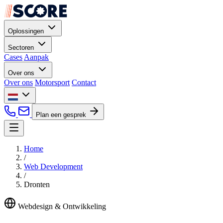
Oplossingen
Sectoren
Cases
Aanpak
Over ons
Over ons
Motorsport
Contact
Plan een gesprek
Home
/
Web Development
/
Dronten
Webdesign & Ontwikkeling