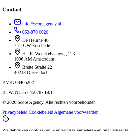
Contact
info@scoreagency.nl
053-870 0020
De Heurne 40
7511GW Enschede
H.J.E. Wenckebachweg 123
1096 AM Amsterdam
Breite Straße 22
40213 Düsseldorf
KVK: 68465262
BTW: NL857 456787 B01
© 2026 Score Agency. Alle rechten voorbehouden
Privacybeleid
Cookiebeleid
Algemene voorwaarden
We gebruiken cookies om je ervaring te verbeteren en ons verkeer te