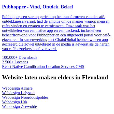
Pubhopper - Vind, Ontdek, Beleef
Pubhopper, een startup gericht op het transformeren van de café-
ontdekkingservaring, had de ambitie om de manier waarop mensen
cafés vinden en ervaren te vernieuwen. Onze taak was het
ontwikkelen van een native app en een backend, inclusief een
beheerfront-end voor Pubhopper en een uitgebreid portal voor café-
eigenaren. In samenwerking met ChainDigital hebben we een app
gecreëerd die zowel uitgebreid in de media is geweest als de harten
van cafébezoekers heeft veroverd.
100.000+
Downloads
2.500+
Locaties
React Native
Gamification
Location Services
CMS
Website laten maken elders in Flevoland
Webdesign Almere
Webdesign Lelystad
Webdesign Noordoostpolder
Webdesign Urk
Webdesign Zeewolde