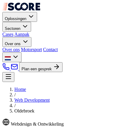
Oplossingen
Sectoren
Cases
Aanpak
Over ons
Over ons
Motorsport
Contact
Plan een gesprek
Home
/
Web Development
/
Oldebroek
Webdesign & Ontwikkeling