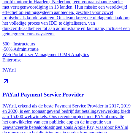
hoofdkantoor in Haarlem, Nederland, een vooraanstaande speler
met vertegenwoordiging in 13 landen. Hun missie: een wereldwijd
effectief opleidingssysteem aanbieden, geschikt voor zowel
tropische als koude wateren. Ons team kreeg de uitdagende taak om
het volledige proces van IDD te digitaliseren, van
duikcertificaatbeheer tot aan administratie en facturatie, inclusief een
geïntegreerd cursussysteem.
500+
Instructeurs
-50%
Administratie
Web Portal
User Management
CMS
Analytics
Enterprise
PAY.nl
PAY.nl Payment Service Provider
PAY.nl, erkend als de beste Payment Service Provider in 2017, 2019
en 2020, is een toonaangevend bedrijf dat betalingsverwerking biedt
aan 15.000 webwinkels. Ons recente project met PAY.nl omvatte
het ontwikkelen van een publieke app en de integratie van
geavanceerde betaaloplossingen zoals Apple Pay, waardoor PAY.nl
de grenzen van betalingsinnovatie verder kon verleggen.