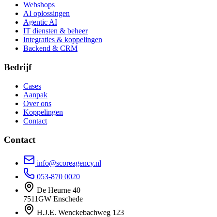
Webshops
AI oplossingen
Agentic AI
IT diensten & beheer
Integraties & koppelingen
Backend & CRM
Bedrijf
Cases
Aanpak
Over ons
Koppelingen
Contact
Contact
info@scoreagency.nl
053-870 0020
De Heurne 40
7511GW Enschede
H.J.E. Wenckebachweg 123