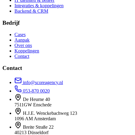
IT diensten & beheer
Integraties & koppelingen
Backend & CRM
Bedrijf
Cases
Aanpak
Over ons
Koppelingen
Contact
Contact
info@scoreagency.nl
053-870 0020
De Heurne 40
7511GW Enschede
H.J.E. Wenckebachweg 123
1096 AM Amsterdam
Breite Straße 22
40213 Düsseldorf