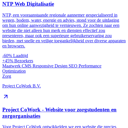
NTP Web Digitalisatie
NTP, een vooraanstaande regionale aannemer gespecialiseerd in
wegen, bodem, water, energie en advies, stond voor de uitdaging
om hun online aanwezigheid te vernieuwen. Ze zochten naar een
website die niet alleen hun merk en diensten effectief zou
presenteren, maar ook een superieure gebruikerservaring zou
bieden, met snelle en veilige toegankelijkheid over diverse apparaten
en browsers.
-60%
Laadtijd
+45%
Bezoekers
Maatwerk CMS
Responsive Design
SEO
Performance
Optimization
Zorg
Project CoWork B.V.
Project CoWork - Website voor zorgstudenten en
zorgorganisaties
Voor Project CoWork ontwikkelden we een website die precies