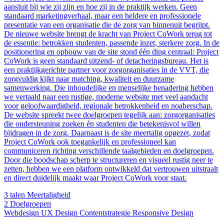
aansluit bij wie zij zijn en hoe zij in de praktijk werken. Geen
standaard marketingverhaal, maar een heldere en professionele
presentatie van een organisatie die de zorg van binnenuit begrijpt.
De nieuwe website brengt de kracht van Project CoWork terug tot
de essentie: betrokken studenten, passende inzet, sterkere zorg. In de
positionering en opbouw van de site stond één ding centraal: Project
CoWork is geen standaard uitzend- of detacheringsbureau. Het is
een praktijkgerichte partner voor zorgorganisaties in de VVT, die
zorgvuldig kijkt naar matching, kwaliteit en duurzame
samenwerking. Die inhoudelijke en menselijke benadering hebben
we vertaald naar een rustige, moderne website met veel aandacht
voor geloofwaardigheid, regionale betrokkenheid en noaberschap.
De website spreekt twee doelgroepen tegelijk aan: zorgorganisaties
die ondersteuning zoeken én studenten die betekenisvol willen
bijdragen in de zorg. Daarnaast is de site meertalig opgezet, zodat
Project CoWork ook toegankelijk en professioneel kan
communiceren richting verschillende taalgebieden en doelgroepen.
Door die boodschap scherp te structureren en visueel rustig neer te
zetten, hebben we een platform ontwikkeld dat vertrouwen uitstraalt
en direct duidelijk maakt waar Project CoWork voor staat.
3 talen
Meertaligheid
2
Doelgroepen
Webdesign
UX Design
Contentstrategie
Responsive Design