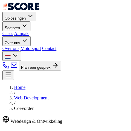
Oplossingen
Sectoren
Cases
Aanpak
Over ons
Over ons
Motorsport
Contact
Plan een gesprek
Home
/
Web Development
/
Coevorden
Webdesign & Ontwikkeling