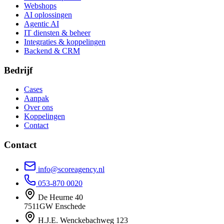
Webshops
AI oplossingen
Agentic AI
IT diensten & beheer
Integraties & koppelingen
Backend & CRM
Bedrijf
Cases
Aanpak
Over ons
Koppelingen
Contact
Contact
info@scoreagency.nl
053-870 0020
De Heurne 40
7511GW Enschede
H.J.E. Wenckebachweg 123