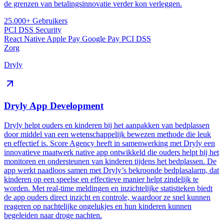
de grenzen van betalingsinnovatie verder kon verleggen.
25.000+
Gebruikers
PCI DSS
Security
React Native
Apple Pay
Google Pay
PCI DSS
Zorg
Dryly
Dryly App Development
Dryly helpt ouders en kinderen bij het aanpakken van bedplassen
door middel van een wetenschappelijk bewezen methode die leuk
en effectief is. Score Agency heeft in samenwerking met Dryly een
innovatieve maatwerk native app ontwikkeld die ouders helpt bij het
monitoren en ondersteunen van kinderen tijdens het bedplassen. De
app werkt naadloos samen met Dryly’s bekroonde bedplasalarm, dat
kinderen op een speelse en effectieve manier helpt zindelijk te
worden. Met real-time meldingen en inzichtelijke statistieken biedt
de app ouders direct inzicht en controle, waardoor ze snel kunnen
reageren op nachtelijke ongelukjes en hun kinderen kunnen
begeleiden naar droge nachten​.