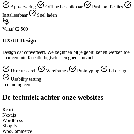
App-ervaring
Offline beschikbaar
Push notificaties
Installeerbaar
Snel laden
Vanaf €2.500
UX/UI Design
Design dat converteert. We beginnen bij je gebruiker en werken toe
naar een interface die logisch is en goed aanvoelt.
User research
Wireframes
Prototyping
UI design
Usability testing
Technologieën
De techniek achter onze websites
React
Next.js
WordPress
Shopify
WooCommerce