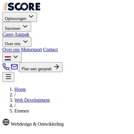
Oplossingen
Sectoren
Cases
Aanpak
Over ons
Over ons
Motorsport
Contact
Plan een gesprek
Home
/
Web Development
/
Emmen
Webdesign & Ontwikkeling