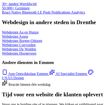
30+ landen
Wereldwijd
50.000+
Gezinnen
React Native
Bluetooth LE
Push Notifications
Analytics
Webdesign in andere steden in Drenthe
Webdesign Aa en Hunze
Webdesign Assen
Webdesign Borger-Odoorn
Webdesign Coevorden
Webdesign De Wolden
Webdesign Hoogeveen
Andere diensten in Emmen
App Ontwikkelaar Emmen
AI Specialist Emmen
UX/UI Design
Reactie binnen één werkdag
Tijd voor een website die klanten oplevert
Stuur ons je huidige site of je plannen. We kijken er vrijblijvend naar