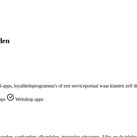
den
el-apps, loyaliteitsprogramma's of een serviceportaal waar klanten zelf d
pps
Webshop apps
ouden, werkorders afhandelen, inspecties uitvoeren. Alles op de telefo