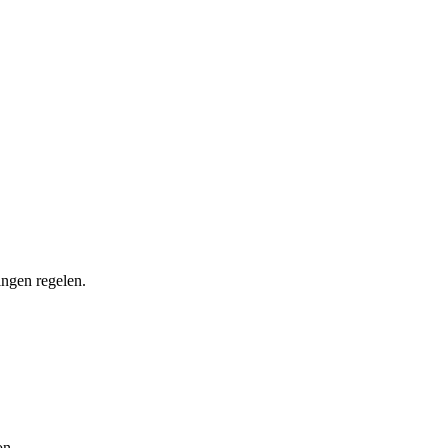
ingen regelen.
on.