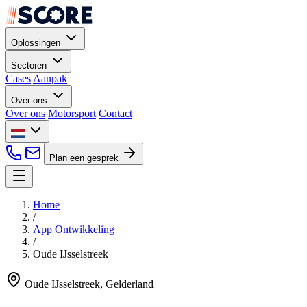
Oplossingen
Sectoren
Cases
Aanpak
Over ons
Over ons
Motorsport
Contact
Plan een gesprek
Home
/
App Ontwikkeling
/
Oude IJsselstreek
Oude IJsselstreek, Gelderland