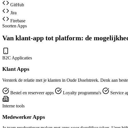
GitHub
Jira
Firebase
Soorten Apps
Van klant-app tot platform: de mogelijkhe
B2C Applicaties
Klant Apps
Versterk de relatie met je klanten in Oude IJsselstreek. Denk aan best
Bestel en reserveer apps
Loyalty programma's
Service a
Interne tools
Medewerker Apps
Je team productiever maken met apps voor dagelijkse taken. Uren bijh