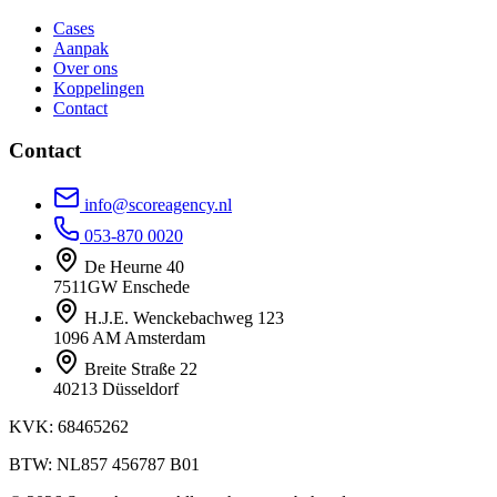
Cases
Aanpak
Over ons
Koppelingen
Contact
Contact
info@scoreagency.nl
053-870 0020
De Heurne 40
7511GW Enschede
H.J.E. Wenckebachweg 123
1096 AM Amsterdam
Breite Straße 22
40213 Düsseldorf
KVK: 68465262
BTW: NL857 456787 B01