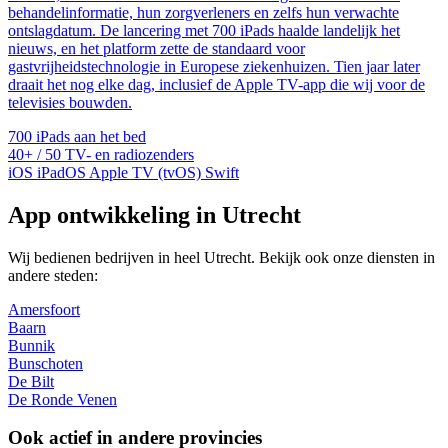
behandelinformatie, hun zorgverleners en zelfs hun verwachte
ontslagdatum. De lancering met 700 iPads haalde landelijk het
nieuws, en het platform zette de standaard voor
gastvrijheidstechnologie in Europese ziekenhuizen. Tien jaar later
draait het nog elke dag, inclusief de Apple TV-app die wij voor de
televisies bouwden.
700
iPads aan het bed
40+ / 50
TV- en radiozenders
iOS
iPadOS
Apple TV (tvOS)
Swift
App ontwikkeling in Utrecht
Wij bedienen bedrijven in heel Utrecht. Bekijk ook onze diensten in
andere steden:
Amersfoort
Baarn
Bunnik
Bunschoten
De Bilt
De Ronde Venen
Ook actief in andere provincies