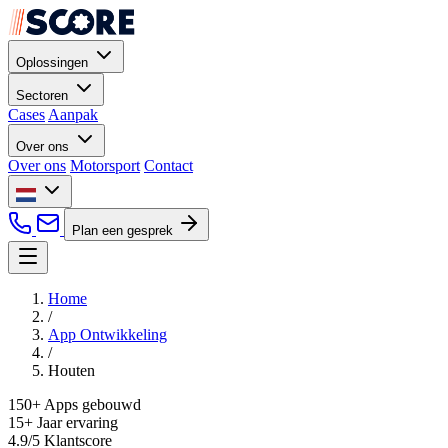
Oplossingen
Sectoren
Cases
Aanpak
Over ons
Over ons
Motorsport
Contact
Plan een gesprek
Home
/
App Ontwikkeling
/
Houten
150+
Apps gebouwd
15+
Jaar ervaring
4.9/5
Klantscore