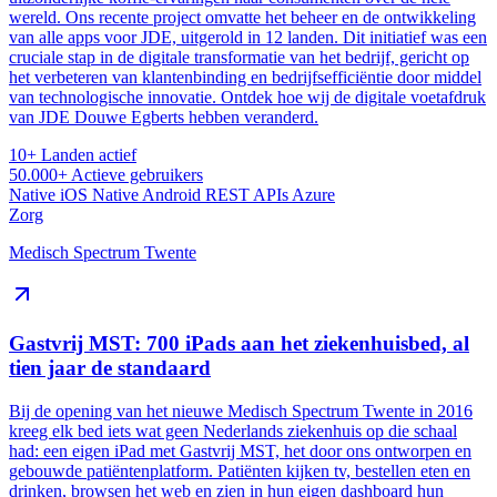
wereld. Ons recente project omvatte het beheer en de ontwikkeling
van alle apps voor JDE, uitgerold in 12 landen. Dit initiatief was een
cruciale stap in de digitale transformatie van het bedrijf, gericht op
het verbeteren van klantenbinding en bedrijfsefficiëntie door middel
van technologische innovatie. Ontdek hoe wij de digitale voetafdruk
van JDE Douwe Egberts hebben veranderd.
10+
Landen actief
50.000+
Actieve gebruikers
Native iOS
Native Android
REST APIs
Azure
Zorg
Medisch Spectrum Twente
Gastvrij MST: 700 iPads aan het ziekenhuisbed, al
tien jaar de standaard
Bij de opening van het nieuwe Medisch Spectrum Twente in 2016
kreeg elk bed iets wat geen Nederlands ziekenhuis op die schaal
had: een eigen iPad met Gastvrij MST, het door ons ontworpen en
gebouwde patiëntenplatform. Patiënten kijken tv, bestellen eten en
drinken, browsen het web en zien in hun eigen dashboard hun