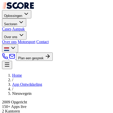
Oplossingen
Sectoren
Cases
Aanpak
Over ons
Over ons
Motorsport
Contact
Plan een gesprek
Home
/
App Ontwikkeling
/
Nieuwegein
2009
Opgericht
150+
Apps live
2
Kantoren