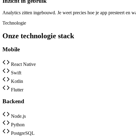
Inzicht in gebruik
Analytics zitten ingebouwd. Je weet precies hoe je app presteert en w
Technologie
Onze technologie stack
Mobile
React Native
Swift
Kotlin
Flutter
Backend
Node.js
Python
PostgreSQL