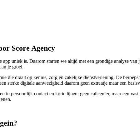
oor Score Agency
app uniek is. Daarom starten we altijd met een grondige analyse van je
aan je groei.
e die draait op kennis, zorg en zakelijke dienstverlening. De beroeps
 een sterke digitale aanwezigheid daarom geen extraatje maar een basi
in persoonlijk contact en korte lijnen: geen callcenter, maar een vast t
kenen.
egein?