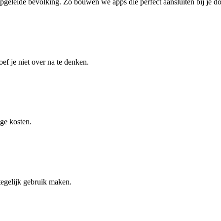
pgeleide bevolking. Zo bouwen we apps die perfect aansluiten bij je d
f je niet over na te denken.
ge kosten.
tegelijk gebruik maken.