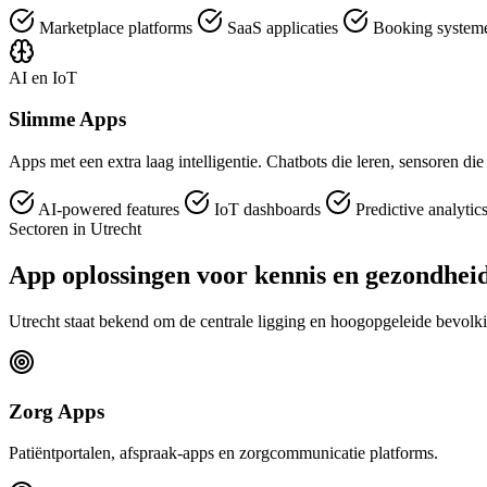
Marketplace platforms
SaaS applicaties
Booking syste
AI en IoT
Slimme Apps
Apps met een extra laag intelligentie. Chatbots die leren, sensoren di
AI-powered features
IoT dashboards
Predictive analytic
Sectoren in Utrecht
App oplossingen voor kennis en gezondhei
Utrecht staat bekend om de centrale ligging en hoogopgeleide bevolki
Zorg Apps
Patiëntportalen, afspraak-apps en zorgcommunicatie platforms.