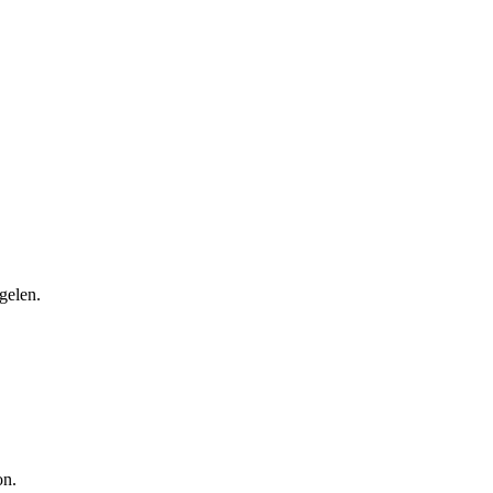
gelen.
on.