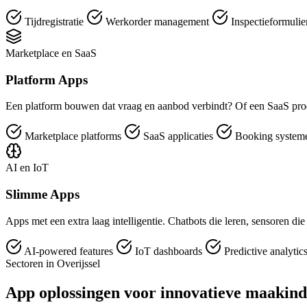
Tijdregistratie
Werkorder management
Inspectieformuli
Marketplace en SaaS
Platform Apps
Een platform bouwen dat vraag en aanbod verbindt? Of een SaaS pro
Marketplace platforms
SaaS applicaties
Booking syste
AI en IoT
Slimme Apps
Apps met een extra laag intelligentie. Chatbots die leren, sensoren di
AI-powered features
IoT dashboards
Predictive analytic
Sectoren in Overijssel
App oplossingen voor innovatieve maakindu