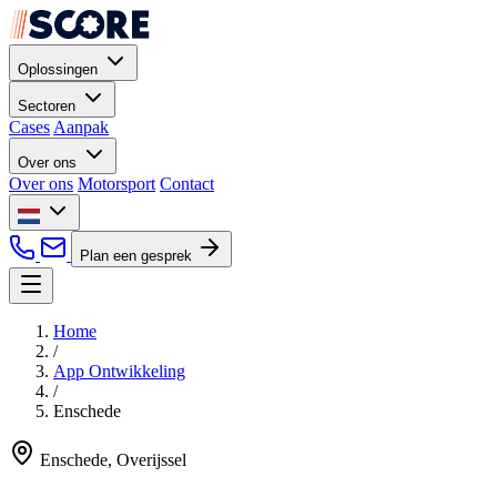
Oplossingen
Sectoren
Cases
Aanpak
Over ons
Over ons
Motorsport
Contact
Plan een gesprek
Home
/
App Ontwikkeling
/
Enschede
Enschede, Overijssel