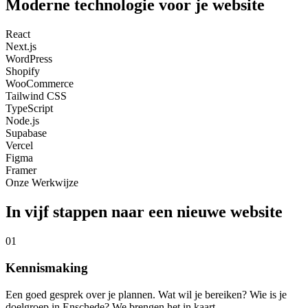
Moderne technologie voor je website
React
Next.js
WordPress
Shopify
WooCommerce
Tailwind CSS
TypeScript
Node.js
Supabase
Vercel
Figma
Framer
Onze Werkwijze
In vijf stappen naar een nieuwe website
01
Kennismaking
Een goed gesprek over je plannen. Wat wil je bereiken? Wie is je
doelgroep in Enschede? We brengen het in kaart.