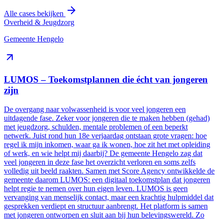
Alle cases bekijken
Overheid & Jeugdzorg
Gemeente Hengelo
LUMOS – Toekomstplannen die écht van jongeren
zijn
De overgang naar volwassenheid is voor veel jongeren een
uitdagende fase. Zeker voor jongeren die te maken hebben (gehad)
met jeugdzorg, schulden, mentale problemen of een beperkt
netwerk. Juist rond hun 18e verjaardag ontstaan grote vragen: hoe
regel ik mijn inkomen, waar ga ik wonen, hoe zit het met opleiding
of werk, en wie helpt mij daarbij? De gemeente Hengelo zag dat
veel jongeren in deze fase het overzicht verloren en soms zelfs
volledig uit beeld raakten. Samen met Score Agency ontwikkelde de
gemeente daarom LUMOS: een digitaal toekomstplan dat jongeren
helpt regie te nemen over hun eigen leven. LUMOS is geen
vervanging van menselijk contact, maar een krachtig hulpmiddel dat
gesprekken verdiept en structuur aanbrengt. Het platform is samen
met jongeren ontworpen en sluit aan bij hun belevingswereld. Zo