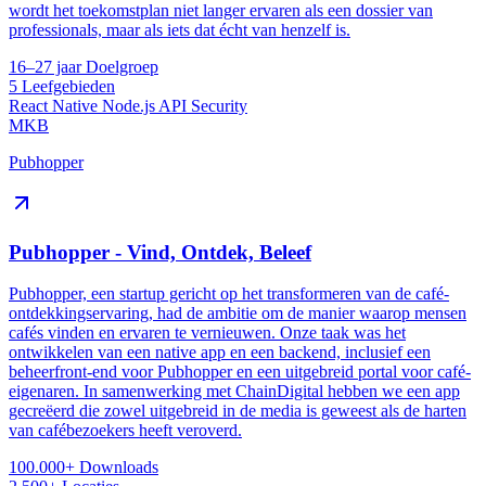
wordt het toekomstplan niet langer ervaren als een dossier van
professionals, maar als iets dat écht van henzelf is.
16–27 jaar
Doelgroep
5
Leefgebieden
React Native
Node.js
API
Security
MKB
Pubhopper
Pubhopper - Vind, Ontdek, Beleef
Pubhopper, een startup gericht op het transformeren van de café-
ontdekkingservaring, had de ambitie om de manier waarop mensen
cafés vinden en ervaren te vernieuwen. Onze taak was het
ontwikkelen van een native app en een backend, inclusief een
beheerfront-end voor Pubhopper en een uitgebreid portal voor café-
eigenaren. In samenwerking met ChainDigital hebben we een app
gecreëerd die zowel uitgebreid in de media is geweest als de harten
van cafébezoekers heeft veroverd.
100.000+
Downloads