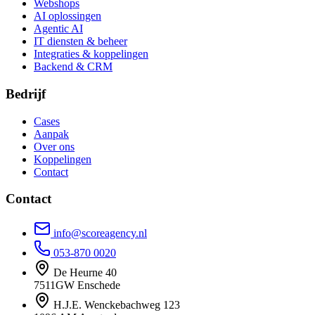
Webshops
AI oplossingen
Agentic AI
IT diensten & beheer
Integraties & koppelingen
Backend & CRM
Bedrijf
Cases
Aanpak
Over ons
Koppelingen
Contact
Contact
info@scoreagency.nl
053-870 0020
De Heurne 40
7511GW Enschede
H.J.E. Wenckebachweg 123