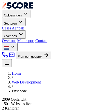
Oplossingen
Sectoren
Cases
Aanpak
Over ons
Over ons
Motorsport
Contact
Plan een gesprek
Home
/
Web Development
/
Enschede
2009
Opgericht
150+
Websites live
2
Kantoren