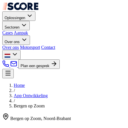
Oplossingen
Sectoren
Cases
Aanpak
Over ons
Over ons
Motorsport
Contact
Plan een gesprek
Home
/
App Ontwikkeling
/
Bergen op Zoom
Bergen op Zoom, Noord-Brabant