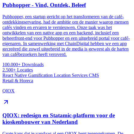
Pubhopper - Vind, Ontdek, Beleef
Pubhopper, een startup gericht op het transformeren van de café-
ontdekkingservaring, had de ambitie om de manier waarop mensen
cafés vinden en ervaren te vernieuwen. Onze taak was het
ontwikkelen van een native app en een backend, inclusief een
beheerfront-end voor Pubhopper en een uitgebreid portal voor café-
eigenaren. In samenwerking met ChainDigital hebben we een app
gecreëerd die zowel uitgebreid in de media is geweest als de harten
van cafébezoekers heeft veroverd.
100.000+
Downloads
2.500+
Locaties
React Native
Gamification
Location Services
CMS
Retail & Horeca
QIOX
QIOX: redesign en Statamic-platform voor de
kioskenbouwer van Nederland
Grote kans dat je vandaag al een QIOX bent tegengekomen. De