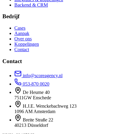
Backend & CRM
Bedrijf
Cases
Aanpak
Over ons
Koppelingen
Contact
Contact
info@scoreagency.nl
053-870 0020
De Heurne 40
7511GW Enschede
H.J.E. Wenckebachweg 123
1096 AM Amsterdam
Breite Straße 22
40213 Düsseldorf