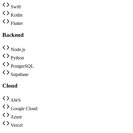
Swift
Kotlin
Flutter
Backend
Node.js
Python
PostgreSQL
Supabase
Cloud
AWS
Google Cloud
Azure
Vercel