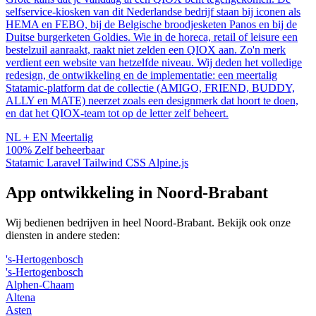
selfservice-kiosken van dit Nederlandse bedrijf staan bij iconen als
HEMA en FEBO, bij de Belgische broodjesketen Panos en bij de
Duitse burgerketen Goldies. Wie in de horeca, retail of leisure een
bestelzuil aanraakt, raakt niet zelden een QIOX aan. Zo'n merk
verdient een website van hetzelfde niveau. Wij deden het volledige
redesign, de ontwikkeling en de implementatie: een meertalig
Statamic-platform dat de collectie (AMIGO, FRIEND, BUDDY,
ALLY en MATE) neerzet zoals een designmerk dat hoort te doen,
en dat het QIOX-team tot op de letter zelf beheert.
NL + EN
Meertalig
100%
Zelf beheerbaar
Statamic
Laravel
Tailwind CSS
Alpine.js
App ontwikkeling in Noord-Brabant
Wij bedienen bedrijven in heel Noord-Brabant. Bekijk ook onze
diensten in andere steden:
's-Hertogenbosch
's-Hertogenbosch
Alphen-Chaam
Altena
Asten