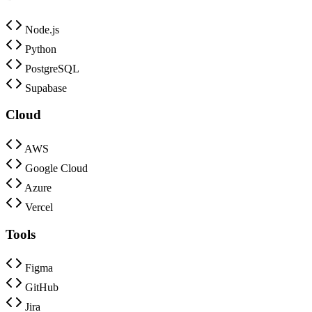
Node.js
Python
PostgreSQL
Supabase
Cloud
AWS
Google Cloud
Azure
Vercel
Tools
Figma
GitHub
Jira