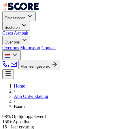
Oplossingen
Sectoren
Cases
Aanpak
Over ons
Over ons
Motorsport
Contact
Plan een gesprek
Home
/
App Ontwikkeling
/
Baarn
98%
Op tijd opgeleverd
150+
Apps live
15+
Jaar ervaring