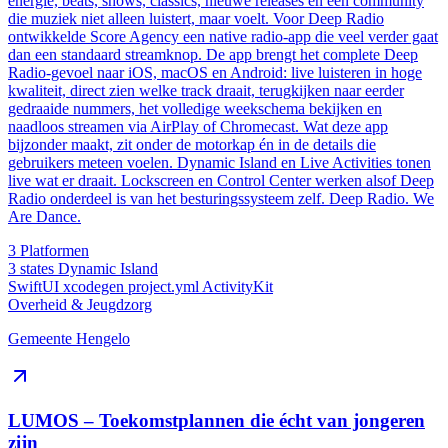
energie, beats, shows, classics, nieuwe releases en een community
die muziek niet alleen luistert, maar voelt. Voor Deep Radio
ontwikkelde Score Agency een native radio-app die veel verder gaat
dan een standaard streamknop. De app brengt het complete Deep
Radio-gevoel naar iOS, macOS en Android: live luisteren in hoge
kwaliteit, direct zien welke track draait, terugkijken naar eerder
gedraaide nummers, het volledige weekschema bekijken en
naadloos streamen via AirPlay of Chromecast. Wat deze app
bijzonder maakt, zit onder de motorkap én in de details die
gebruikers meteen voelen. Dynamic Island en Live Activities tonen
live wat er draait. Lockscreen en Control Center werken alsof Deep
Radio onderdeel is van het besturingssysteem zelf. Deep Radio. We
Are Dance.
3
Platformen
3 states
Dynamic Island
SwiftUI
xcodegen
project.yml
ActivityKit
Overheid & Jeugdzorg
Gemeente Hengelo
LUMOS – Toekomstplannen die écht van jongeren
zijn