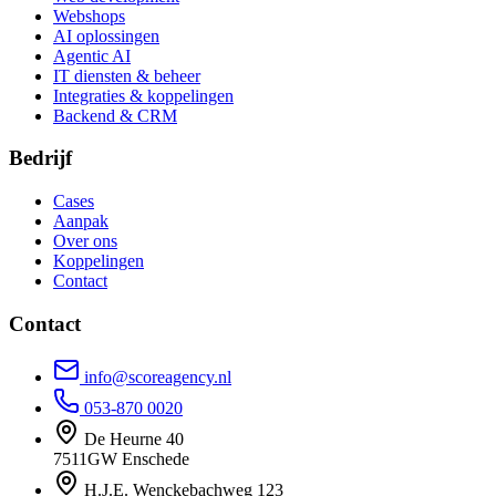
Webshops
AI oplossingen
Agentic AI
IT diensten & beheer
Integraties & koppelingen
Backend & CRM
Bedrijf
Cases
Aanpak
Over ons
Koppelingen
Contact
Contact
info@scoreagency.nl
053-870 0020
De Heurne 40
7511GW Enschede
H.J.E. Wenckebachweg 123