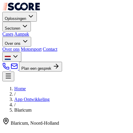
Oplossingen
Sectoren
Cases
Aanpak
Over ons
Over ons
Motorsport
Contact
Plan een gesprek
Home
/
App Ontwikkeling
/
Blaricum
Blaricum, Noord-Holland