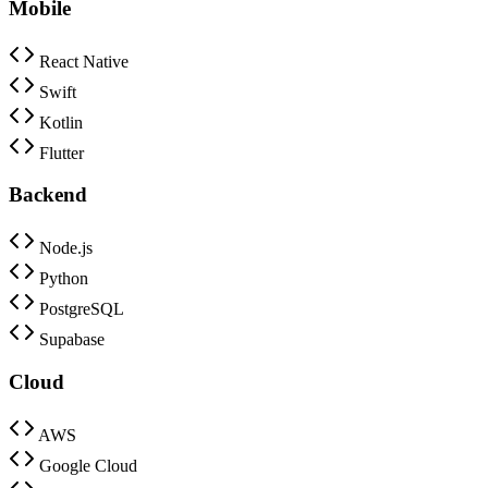
Mobile
React Native
Swift
Kotlin
Flutter
Backend
Node.js
Python
PostgreSQL
Supabase
Cloud
AWS
Google Cloud