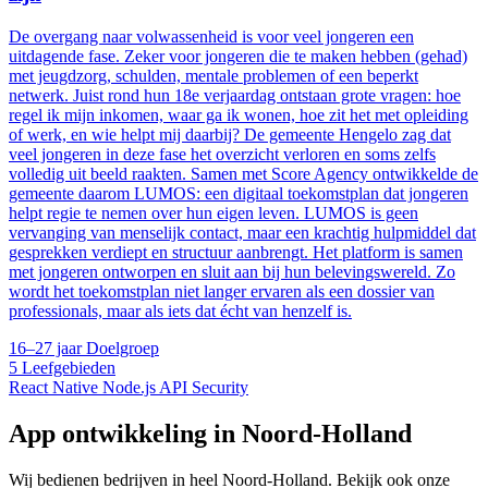
De overgang naar volwassenheid is voor veel jongeren een
uitdagende fase. Zeker voor jongeren die te maken hebben (gehad)
met jeugdzorg, schulden, mentale problemen of een beperkt
netwerk. Juist rond hun 18e verjaardag ontstaan grote vragen: hoe
regel ik mijn inkomen, waar ga ik wonen, hoe zit het met opleiding
of werk, en wie helpt mij daarbij? De gemeente Hengelo zag dat
veel jongeren in deze fase het overzicht verloren en soms zelfs
volledig uit beeld raakten. Samen met Score Agency ontwikkelde de
gemeente daarom LUMOS: een digitaal toekomstplan dat jongeren
helpt regie te nemen over hun eigen leven. LUMOS is geen
vervanging van menselijk contact, maar een krachtig hulpmiddel dat
gesprekken verdiept en structuur aanbrengt. Het platform is samen
met jongeren ontworpen en sluit aan bij hun belevingswereld. Zo
wordt het toekomstplan niet langer ervaren als een dossier van
professionals, maar als iets dat écht van henzelf is.
16–27 jaar
Doelgroep
5
Leefgebieden
React Native
Node.js
API
Security
App ontwikkeling in Noord-Holland
Wij bedienen bedrijven in heel Noord-Holland. Bekijk ook onze