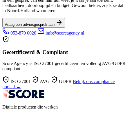
In een gesprek van een half uur weet je waar je aan toe bent:
haalbaarheid, doorlooptijd en budget. Gewoon helder, zoals ze dat
in Noord-Holland waarderen.
Vraag een adviesgesprek aan
053-870 0020
info@scoreagency.nl
Gecertificeerd & Compliant
Score Agency is ISO 27001 gecertificeerd en volledig AVG/GDPR
compliant.
ISO 27001
AVG
GDPR
Bekijk ons compliance
portaal →
Digitale producten die werken