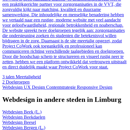
een praktijkgerichte partner voor zorgorganisaties in de VVT, die
zorgvuldig kijkt naar matching, kwaliteit en duurzame
samenwerking. Die inhoudelijke en menselijke benadering hebben
we vertaald naar een rustige, moderne website met veel aandacht
voor geloofwaardigheid, regionale betrokkenheid en noaberschap.
De website spreekt twee doelgroepen tegelijk aan: zorgorganisaties
die ondersteuning zoeken én studenten die betekenisvol willen
bijdragen in de zorg. Daarnaast is de site meertalig opgezet, zodat
Project CoWork ook toegankelijk en professioneel kan
communiceren richting verschillende taalgebieden en doelgroepen.
Door die boodschap scherp te structureren en visueel rustig neer te
zetten, hebben we een platform ontwikkeld dat vertrouwen uitstraalt
en direct duidelijk maakt waar Project CoWork voor staat.
3 talen
Meertaligheid
2
Doelgroepen
Webdesign
UX Design
Contentstrategie
Responsive Design
Webdesign in andere steden in Limburg
Webdesign Beek (L.)
Webdesign Beekdaelen
Webdesign Beesel
Webdesign Bergen (L.)