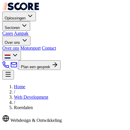
Oplossingen
Sectoren
Cases
Aanpak
Over ons
Over ons
Motorsport
Contact
Plan een gesprek
Home
/
Web Development
/
Roerdalen
Webdesign & Ontwikkeling