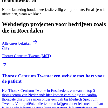
Doorontwikkelen
Na de lancering houden we je site veilig en up-to-date. En als je wilt
uitbreiden, staan we klaar.
Webdesign projecten voor bedrijven zoals
die in Roerdalen
Alle cases bekijken
Zorg
Thorax Centrum Twente (MST)
Thorax Centrum Twente: een website met hart voor
de patiënt
Het Thorax Centrum Twente in Enschede is een van de top 5
thoraxcentra van Nederland: hier komen cardiologie en cardio-
thoracale chirurgie samen onder een dak bij Medisch Spectrum
Twente. Voor patiënten die te horen krijgen dat er iets met hun hart
is, is goede informatie geen luxe maar zorg. Wij ontwierpen en