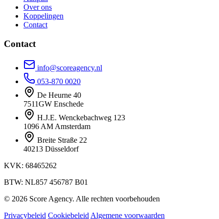
Over ons
Koppelingen
Contact
Contact
info@scoreagency.nl
053-870 0020
De Heurne 40
7511GW Enschede
H.J.E. Wenckebachweg 123
1096 AM Amsterdam
Breite Straße 22
40213 Düsseldorf
KVK: 68465262
BTW: NL857 456787 B01
© 2026 Score Agency. Alle rechten voorbehouden
Privacybeleid
Cookiebeleid
Algemene voorwaarden