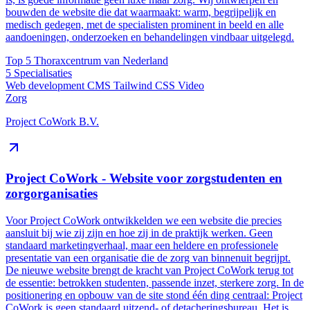
bouwden de website die dat waarmaakt: warm, begrijpelijk en
medisch gedegen, met de specialisten prominent in beeld en alle
aandoeningen, onderzoeken en behandelingen vindbaar uitgelegd.
Top 5
Thoraxcentrum van Nederland
5
Specialisaties
Web development
CMS
Tailwind CSS
Video
Zorg
Project CoWork B.V.
Project CoWork - Website voor zorgstudenten en
zorgorganisaties
Voor Project CoWork ontwikkelden we een website die precies
aansluit bij wie zij zijn en hoe zij in de praktijk werken. Geen
standaard marketingverhaal, maar een heldere en professionele
presentatie van een organisatie die de zorg van binnenuit begrijpt.
De nieuwe website brengt de kracht van Project CoWork terug tot
de essentie: betrokken studenten, passende inzet, sterkere zorg. In de
positionering en opbouw van de site stond één ding centraal: Project
CoWork is geen standaard uitzend- of detacheringsbureau. Het is