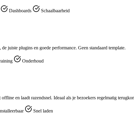
r
Dashboards
Schaalbaarheid
 de juiste plugins en goede performance. Geen standaard template.
raining
Onderhoud
t offline en laadt razendsnel. Ideaal als je bezoekers regelmatig terugk
nstalleerbaar
Snel laden