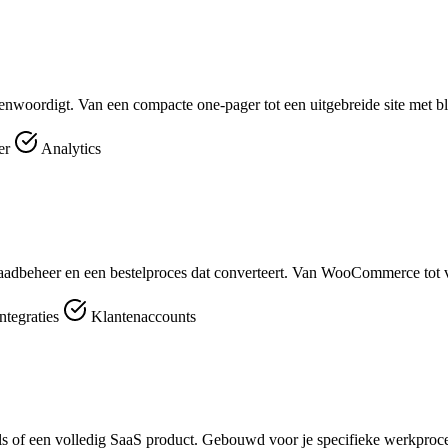
genwoordigt. Van een compacte one-pager tot een uitgebreide site met b
er
Analytics
aadbeheer en een bestelproces dat converteert. Van WooCommerce tot v
ntegraties
Klantenaccounts
ools of een volledig SaaS product. Gebouwd voor je specifieke werkproc