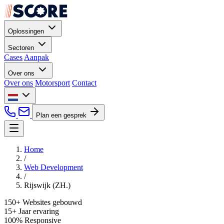
Oplossingen
Sectoren
Cases
Aanpak
Over ons
Over ons
Motorsport
Contact
Plan een gesprek
Home
/
Web Development
/
Rijswijk (ZH.)
150+
Websites gebouwd
15+
Jaar ervaring
100%
Responsive