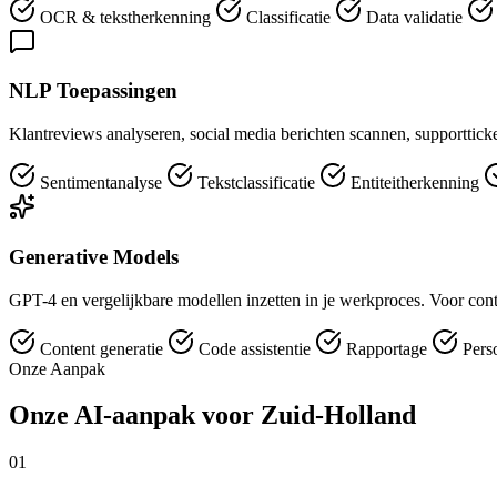
OCR & tekstherkenning
Classificatie
Data validatie
NLP Toepassingen
Klantreviews analyseren, social media berichten scannen, supportticket
Sentimentanalyse
Tekstclassificatie
Entiteitherkenning
Generative Models
GPT-4 en vergelijkbare modellen inzetten in je werkproces. Voor conte
Content generatie
Code assistentie
Rapportage
Perso
Onze Aanpak
Onze AI-aanpak voor Zuid-Holland
01