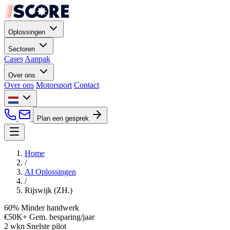
Oplossingen
Sectoren
Cases
Aanpak
Over ons
Over ons
Motorsport
Contact
Plan een gesprek
Home
/
AI Oplossingen
/
Rijswijk (ZH.)
60%
Minder handwerk
€50K+
Gem. besparing/jaar
2 wkn
Snelste pilot