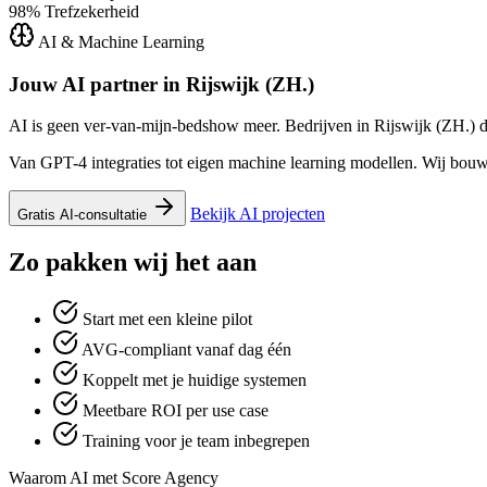
98%
Trefzekerheid
AI & Machine Learning
Jouw AI partner in
Rijswijk (ZH.)
AI is geen ver-van-mijn-bedshow meer. Bedrijven in Rijswijk (ZH.) di
Van GPT-4 integraties tot eigen machine learning modellen. Wij bouwe
Bekijk AI projecten
Gratis AI-consultatie
Zo pakken wij het aan
Start met een kleine pilot
AVG-compliant vanaf dag één
Koppelt met je huidige systemen
Meetbare ROI per use case
Training voor je team inbegrepen
Waarom AI met Score Agency