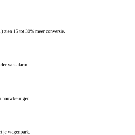
.) zien 15 tot 30% meer conversie.
nder vals alarm.
en nauwkeuriger.
rt je wagenpark.