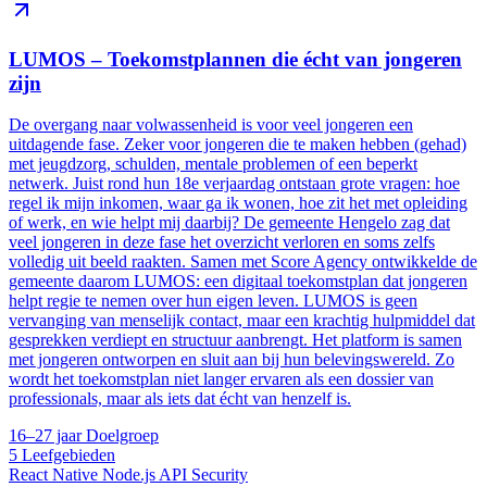
LUMOS – Toekomstplannen die écht van jongeren
zijn
De overgang naar volwassenheid is voor veel jongeren een
uitdagende fase. Zeker voor jongeren die te maken hebben (gehad)
met jeugdzorg, schulden, mentale problemen of een beperkt
netwerk. Juist rond hun 18e verjaardag ontstaan grote vragen: hoe
regel ik mijn inkomen, waar ga ik wonen, hoe zit het met opleiding
of werk, en wie helpt mij daarbij? De gemeente Hengelo zag dat
veel jongeren in deze fase het overzicht verloren en soms zelfs
volledig uit beeld raakten. Samen met Score Agency ontwikkelde de
gemeente daarom LUMOS: een digitaal toekomstplan dat jongeren
helpt regie te nemen over hun eigen leven. LUMOS is geen
vervanging van menselijk contact, maar een krachtig hulpmiddel dat
gesprekken verdiept en structuur aanbrengt. Het platform is samen
met jongeren ontworpen en sluit aan bij hun belevingswereld. Zo
wordt het toekomstplan niet langer ervaren als een dossier van
professionals, maar als iets dat écht van henzelf is.
16–27 jaar
Doelgroep
5
Leefgebieden
React Native
Node.js
API
Security