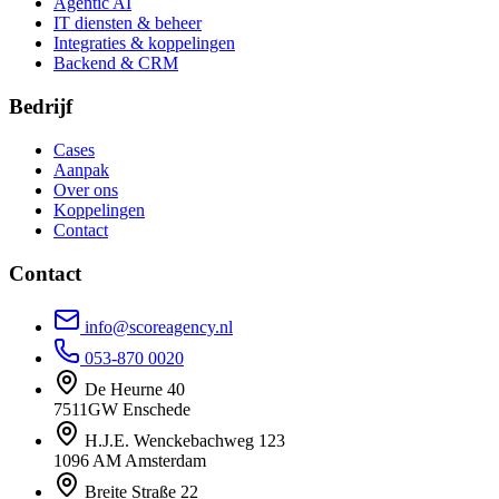
Agentic AI
IT diensten & beheer
Integraties & koppelingen
Backend & CRM
Bedrijf
Cases
Aanpak
Over ons
Koppelingen
Contact
Contact
info@scoreagency.nl
053-870 0020
De Heurne 40
7511GW Enschede
H.J.E. Wenckebachweg 123
1096 AM Amsterdam
Breite Straße 22