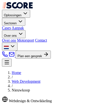
Oplossingen
Sectoren
Cases
Aanpak
Over ons
Over ons
Motorsport
Contact
Plan een gesprek
Home
/
Web Development
/
Nieuwkoop
Webdesign & Ontwikkeling