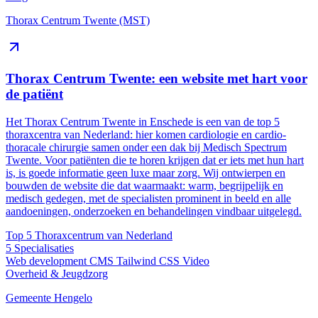
Thorax Centrum Twente (MST)
Thorax Centrum Twente: een website met hart voor
de patiënt
Het Thorax Centrum Twente in Enschede is een van de top 5
thoraxcentra van Nederland: hier komen cardiologie en cardio-
thoracale chirurgie samen onder een dak bij Medisch Spectrum
Twente. Voor patiënten die te horen krijgen dat er iets met hun hart
is, is goede informatie geen luxe maar zorg. Wij ontwierpen en
bouwden de website die dat waarmaakt: warm, begrijpelijk en
medisch gedegen, met de specialisten prominent in beeld en alle
aandoeningen, onderzoeken en behandelingen vindbaar uitgelegd.
Top 5
Thoraxcentrum van Nederland
5
Specialisaties
Web development
CMS
Tailwind CSS
Video
Overheid & Jeugdzorg
Gemeente Hengelo