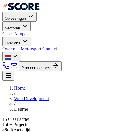
Oplossingen
Sectoren
Cases
Aanpak
Over ons
Over ons
Motorsport
Contact
Plan een gesprek
Home
/
Web Development
/
Deurne
15+
Jaar actief
150+
Projecten
48u
Reactietijd