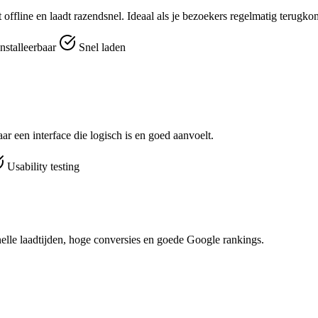
t offline en laadt razendsnel. Ideaal als je bezoekers regelmatig terugk
nstalleerbaar
Snel laden
r een interface die logisch is en goed aanvoelt.
Usability testing
nelle laadtijden, hoge conversies en goede Google rankings.