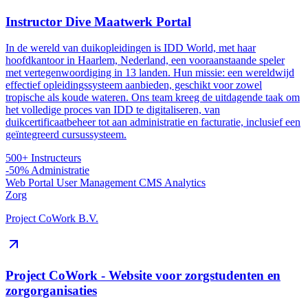
Instructor Dive Maatwerk Portal
In de wereld van duikopleidingen is IDD World, met haar
hoofdkantoor in Haarlem, Nederland, een vooraanstaande speler
met vertegenwoordiging in 13 landen. Hun missie: een wereldwijd
effectief opleidingssysteem aanbieden, geschikt voor zowel
tropische als koude wateren. Ons team kreeg de uitdagende taak om
het volledige proces van IDD te digitaliseren, van
duikcertificaatbeheer tot aan administratie en facturatie, inclusief een
geïntegreerd cursussysteem.
500+
Instructeurs
-50%
Administratie
Web Portal
User Management
CMS
Analytics
Zorg
Project CoWork B.V.
Project CoWork - Website voor zorgstudenten en
zorgorganisaties