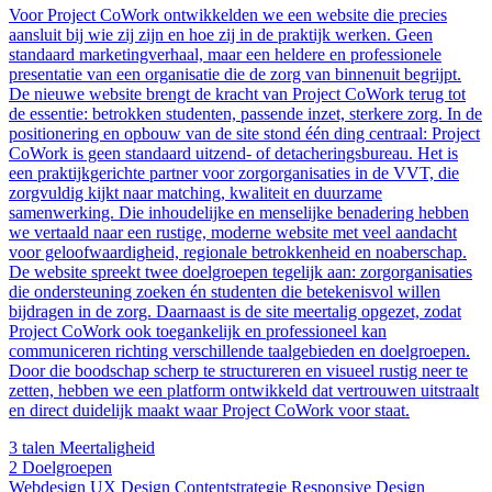
Voor Project CoWork ontwikkelden we een website die precies
aansluit bij wie zij zijn en hoe zij in de praktijk werken. Geen
standaard marketingverhaal, maar een heldere en professionele
presentatie van een organisatie die de zorg van binnenuit begrijpt.
De nieuwe website brengt de kracht van Project CoWork terug tot
de essentie: betrokken studenten, passende inzet, sterkere zorg. In de
positionering en opbouw van de site stond één ding centraal: Project
CoWork is geen standaard uitzend- of detacheringsbureau. Het is
een praktijkgerichte partner voor zorgorganisaties in de VVT, die
zorgvuldig kijkt naar matching, kwaliteit en duurzame
samenwerking. Die inhoudelijke en menselijke benadering hebben
we vertaald naar een rustige, moderne website met veel aandacht
voor geloofwaardigheid, regionale betrokkenheid en noaberschap.
De website spreekt twee doelgroepen tegelijk aan: zorgorganisaties
die ondersteuning zoeken én studenten die betekenisvol willen
bijdragen in de zorg. Daarnaast is de site meertalig opgezet, zodat
Project CoWork ook toegankelijk en professioneel kan
communiceren richting verschillende taalgebieden en doelgroepen.
Door die boodschap scherp te structureren en visueel rustig neer te
zetten, hebben we een platform ontwikkeld dat vertrouwen uitstraalt
en direct duidelijk maakt waar Project CoWork voor staat.
3 talen
Meertaligheid
2
Doelgroepen
Webdesign
UX Design
Contentstrategie
Responsive Design