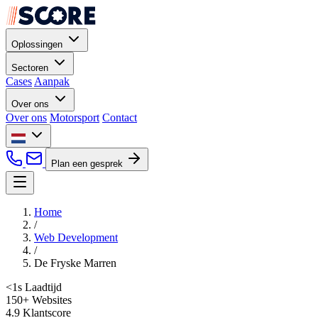
Oplossingen
Sectoren
Cases
Aanpak
Over ons
Over ons
Motorsport
Contact
Plan een gesprek
Home
/
Web Development
/
De Fryske Marren
<1s
Laadtijd
150+
Websites
4.9
Klantscore