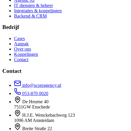
Agentic AI
IT diensten & beheer
Integraties & koppelingen
Backend & CRM
Bedrijf
Cases
Aanpak
Over ons
Koppelingen
Contact
Contact
info@scoreagency.nl
053-870 0020
De Heurne 40
7511GW Enschede
H.J.E. Wenckebachweg 123
1096 AM Amsterdam
Breite Straße 22